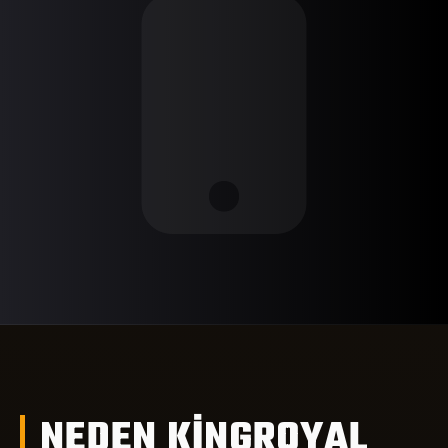
NEDEN KINGROYAL