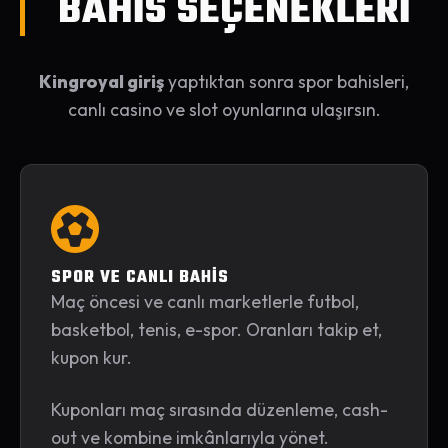
BAHİS SEÇENEKLERİ
Kingroyal giriş
yaptıktan sonra spor bahisleri,
canlı casino ve slot oyunlarına ulaşırsın.
SPOR VE CANLI BAHİS
Maç öncesi ve canlı marketlerle futbol,
basketbol, tenis, e-spor. Oranları takip et,
kupon kur.
Kuponları maç sırasında düzenleme, cash-
out ve kombine imkânlarıyla yönet.