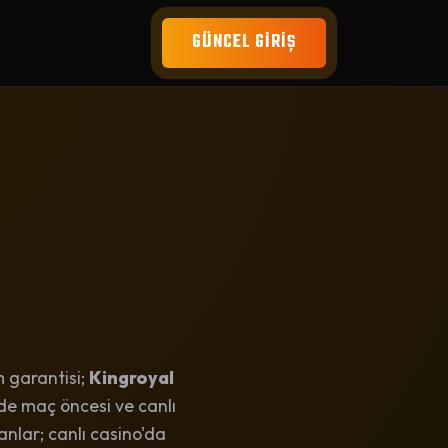
GÜNCEL GİRİŞ
m garantisi;
Kingroyal
inde maç öncesi ve canlı
anlar; canlı casino'da