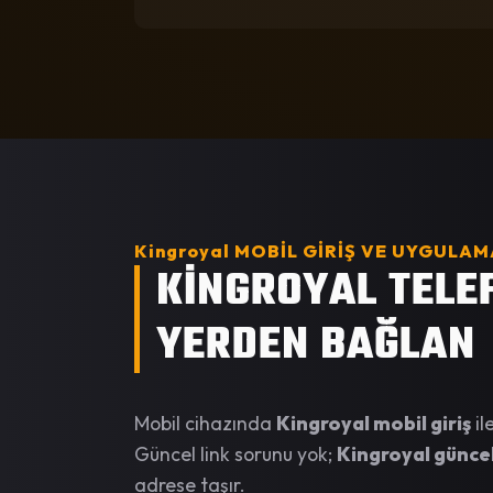
Kingroyal MOBİL GİRİŞ VE UYGULAM
KINGROYAL TELEF
YERDEN BAĞLAN
Mobil cihazında
Kingroyal mobil giriş
il
Güncel link sorunu yok;
Kingroyal güncel
adrese taşır.