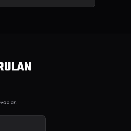
ORULAN
evaplar.