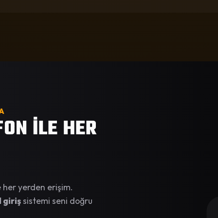
A
ON İLE HER
e her yerden erişim.
 giriş
sistemi seni doğru