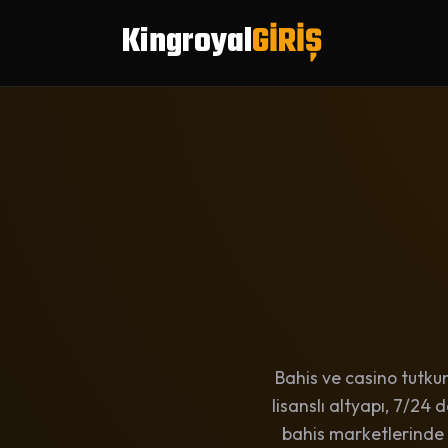
Kingroyal
GİRİŞ
Bahis ve casino tutkun
lisanslı altyapı, 7/24 
bahis marketlerinde f