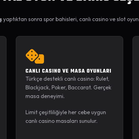
ş
yaptıktan sonra spor bahisleri, canlı casino ve slot oyunl
CANLI CASINO VE MASA OYUNLARI
Türkçe destekli canlı casino: Rulet,
Blackjack, Poker, Baccarat. Gerçek
masa deneyimi.
Limit çeşitliliğiyle her cebe uygun
canlı casino masaları sunulur.