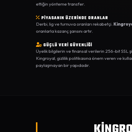
ettiğin yönteme transfer.
PİYASANIN ÜZERİNDE ORANLAR
Derbi, lig ve turnuva oranları rekabetçi.
Kingroya
oranlarla kazanç şansını artır.
GÜÇLÜ VERİ GÜVENLİĞİ
Üyelik bilgilerin ve finansal verilerin 256-bit SSL 
Kingroyal, gizlilik politikasına önem veren ve kullan
paylaşmayan bir yapıdadır.
KINGRO