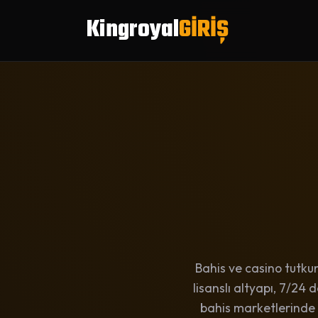
Kingroyal
GİRİŞ
Bahis ve casino tutkun
lisanslı altyapı, 7/24 
bahis marketlerinde f