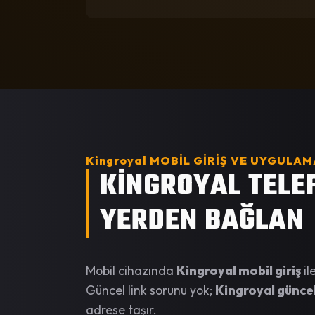
Kingroyal MOBİL GİRİŞ VE UYGULAM
KINGROYAL TELEF
YERDEN BAĞLAN
Mobil cihazında
Kingroyal mobil giriş
il
Güncel link sorunu yok;
Kingroyal güncel
adrese taşır.