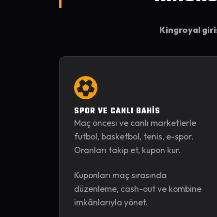
Kingroyal giri
SPOR VE CANLI BAHİS
Maç öncesi ve canlı marketlerle
futbol, basketbol, tenis, e-spor.
Oranları takip et, kupon kur.
Kuponları maç sırasında
düzenleme, cash-out ve kombine
imkânlarıyla yönet.