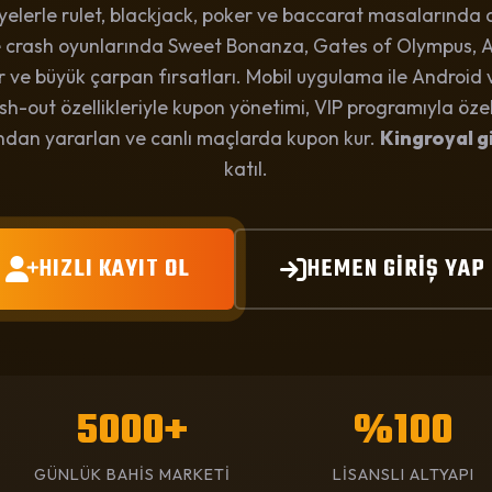
yelerle rulet, blackjack, poker ve baccarat masalarında d
ve crash oyunlarında Sweet Bonanza, Gates of Olympus, Av
ar ve büyük çarpan fırsatları. Mobil uygulama ile Android 
sh-out özellikleriyle kupon yönetimi, VIP programıyla özel 
ından yararlan ve canlı maçlarda kupon kur.
Kingroyal gi
katıl.
HIZLI KAYIT OL
HEMEN GİRİŞ YAP
5000+
%100
GÜNLÜK BAHİS MARKETİ
LİSANSLI ALTYAPI