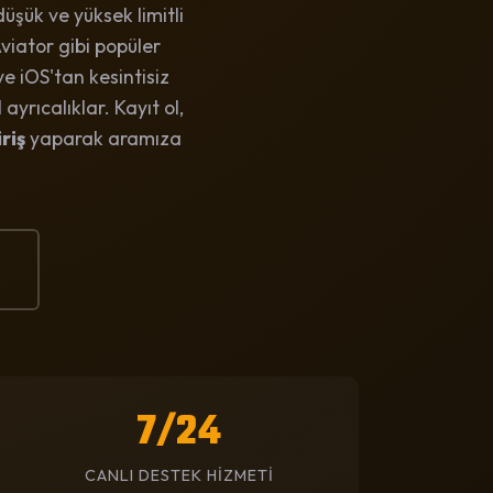
üşük ve yüksek limitli
iator gibi popüler
ve iOS'tan kesintisiz
ayrıcalıklar. Kayıt ol,
riş
yaparak aramıza
7/24
CANLI DESTEK HİZMETİ