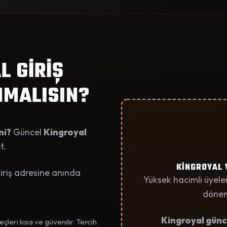
L GİRİŞ
NMALISIN?
mi?
Güncel
Kingroyal
t.
KINGROYAL 
giriş adresine anında
Yüksek hacimli üyeler 
dönem
Kingroyal günce
eri kısa ve güvenilir. Tercih