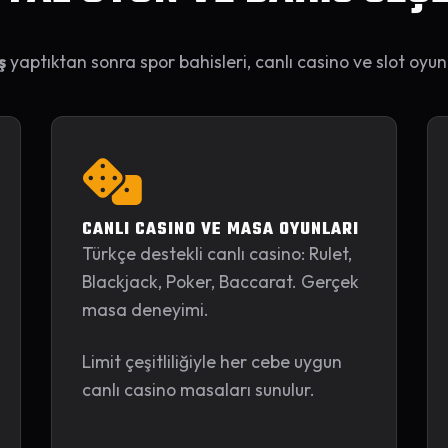
ş
yaptıktan sonra spor bahisleri, canlı casino ve slot oyunl
CANLI CASINO VE MASA OYUNLARI
Türkçe destekli canlı casino: Rulet,
Blackjack, Poker, Baccarat. Gerçek
masa deneyimi.
Limit çeşitliliğiyle her cebe uygun
canlı casino masaları sunulur.