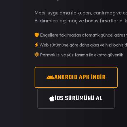
Mobil uygulama ile kupon, canlı maç ve c
Bildirimleri aç; maç ve bonus fırsatlarını
Engellere takılmadan otomatik güncel adres 
Web sürümüne göre daha akıcı ve hızlı bahis 
Parmak izi ve yüz tanıma ile ekstra güvenlik
ANDROID APK İNDİR
IOS SÜRÜMÜNÜ AL