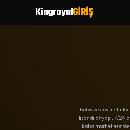
Kingroyal
GİRİŞ
Bahis ve casino tutkun
lisanslı altyapı, 7/24 
bahis marketlerinde f