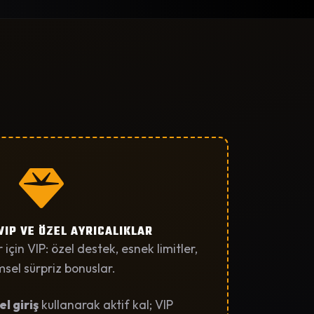
VIP VE ÖZEL AYRICALIKLAR
için VIP: özel destek, esnek limitler,
sel sürpriz bonuslar.
l giriş
kullanarak aktif kal; VIP