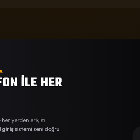
A
ON İLE HER
e her yerden erişim.
 giriş
sistemi seni doğru