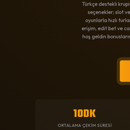
Türkçe destekli krupi
seçenekler; slot 
oyunlarla hızlı turl
erişim, edit bet ve ca
hoş geldin bonuslar
10DK
ORTALAMA ÇEKİM SÜRESİ