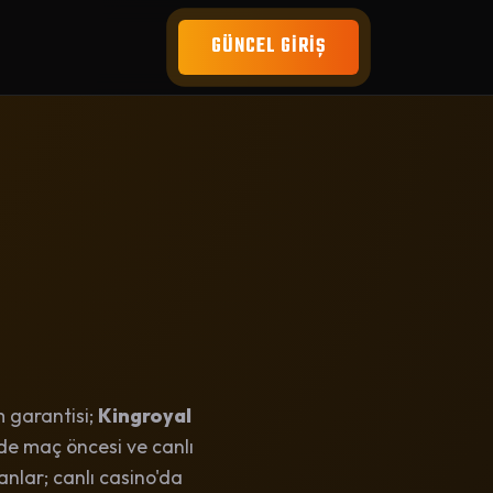
GÜNCEL GİRİŞ
m garantisi;
Kingroyal
inde maç öncesi ve canlı
anlar; canlı casino'da