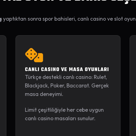
ş
yaptıktan sonra spor bahisleri, canlı casino ve slot oyunl
CANLI CASINO VE MASA OYUNLARI
Türkçe destekli canlı casino: Rulet,
Blackjack, Poker, Baccarat. Gerçek
masa deneyimi.
Limit çeşitliliğiyle her cebe uygun
canlı casino masaları sunulur.