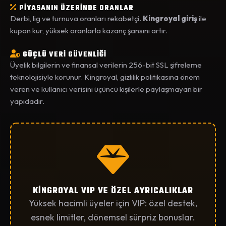
PİYASANIN ÜZERİNDE ORANLAR
Derbi, lig ve turnuva oranları rekabetçi.
Kingroyal giriş
ile
kupon kur, yüksek oranlarla kazanç şansını artır.
GÜÇLÜ VERİ GÜVENLİĞİ
Üyelik bilgilerin ve finansal verilerin 256-bit SSL şifreleme
teknolojisiyle korunur. Kingroyal, gizlilik politikasına önem
veren ve kullanıcı verisini üçüncü kişilerle paylaşmayan bir
yapıdadır.
KINGROYAL VIP VE ÖZEL AYRICALIKLAR
Yüksek hacimli üyeler için VIP: özel destek,
esnek limitler, dönemsel sürpriz bonuslar.