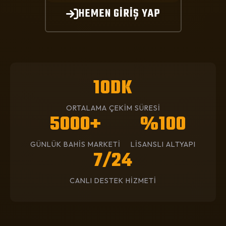
HEMEN GİRİŞ YAP
10DK
ORTALAMA ÇEKİM SÜRESİ
5000+
%100
GÜNLÜK BAHİS MARKETİ
LİSANSLI ALTYAPI
7/24
CANLI DESTEK HİZMETİ