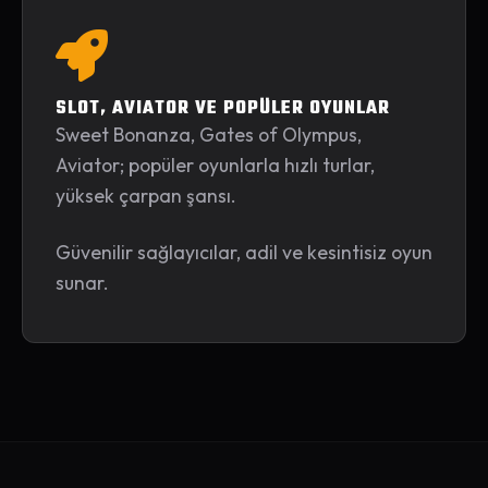
SLOT, AVIATOR VE POPÜLER OYUNLAR
Sweet Bonanza, Gates of Olympus,
Aviator; popüler oyunlarla hızlı turlar,
yüksek çarpan şansı.
Güvenilir sağlayıcılar, adil ve kesintisiz oyun
sunar.