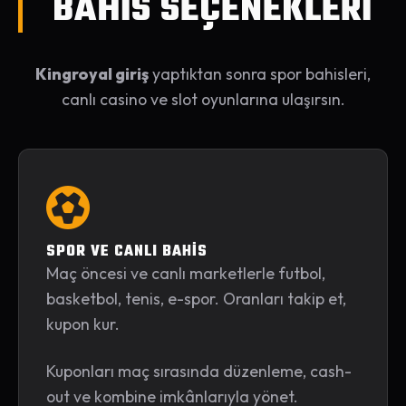
BAHİS SEÇENEKLERİ
Kingroyal giriş
yaptıktan sonra spor bahisleri,
canlı casino ve slot oyunlarına ulaşırsın.
SPOR VE CANLI BAHİS
Maç öncesi ve canlı marketlerle futbol,
basketbol, tenis, e-spor. Oranları takip et,
kupon kur.
Kuponları maç sırasında düzenleme, cash-
out ve kombine imkânlarıyla yönet.