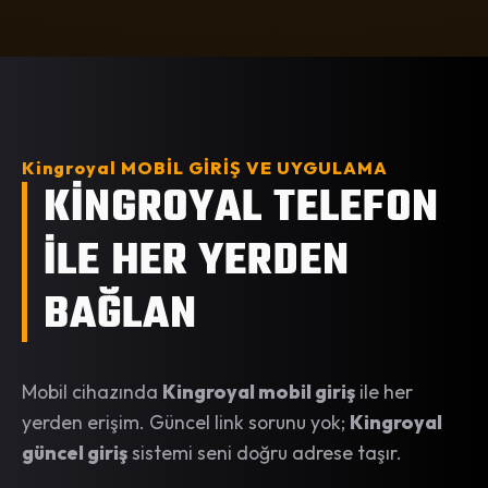
Kingroyal MOBİL GİRİŞ VE UYGULAMA
KINGROYAL TELEFON
İLE HER YERDEN
BAĞLAN
Mobil cihazında
Kingroyal mobil giriş
ile her
yerden erişim. Güncel link sorunu yok;
Kingroyal
güncel giriş
sistemi seni doğru adrese taşır.