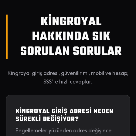
KINGROYAL
HAKKINDA SIK
SORULAN SORULAR
Kingroyal giriş adresi, güvenilir mi, mobil ve hesap;
SSS'te hızlı cevaplar.
KINGROYAL GIRIŞ ADRESI NEDEN
SÜREKLI DEĞIŞIYOR?
Engellemeler yüzünden adres değişince