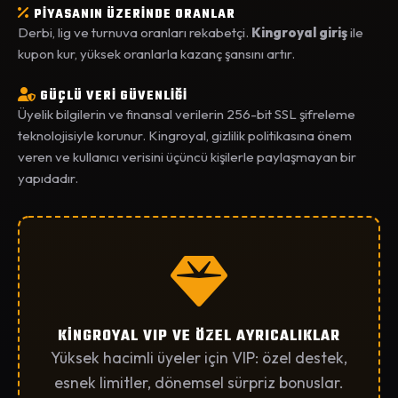
PİYASANIN ÜZERİNDE ORANLAR
Derbi, lig ve turnuva oranları rekabetçi.
Kingroyal giriş
ile
kupon kur, yüksek oranlarla kazanç şansını artır.
GÜÇLÜ VERİ GÜVENLİĞİ
Üyelik bilgilerin ve finansal verilerin 256-bit SSL şifreleme
teknolojisiyle korunur. Kingroyal, gizlilik politikasına önem
veren ve kullanıcı verisini üçüncü kişilerle paylaşmayan bir
yapıdadır.
KINGROYAL VIP VE ÖZEL AYRICALIKLAR
Yüksek hacimli üyeler için VIP: özel destek,
esnek limitler, dönemsel sürpriz bonuslar.