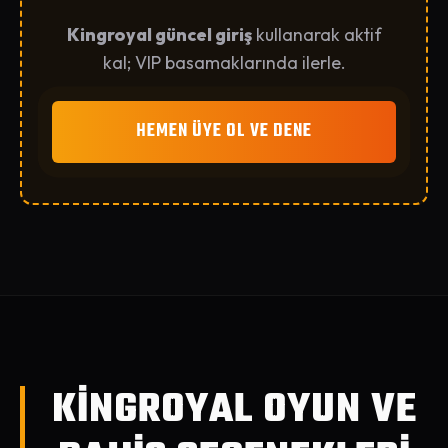
Kingroyal güncel giriş
kullanarak aktif
kal; VIP basamaklarında ilerle.
HEMEN ÜYE OL VE DENE
KINGROYAL OYUN VE