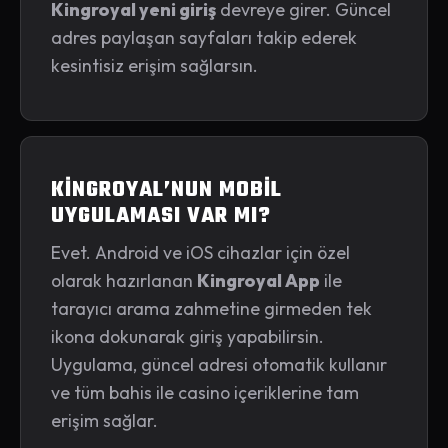
Kingroyal yeni giriş
devreye girer. Güncel
adres paylaşan sayfaları takip ederek
kesintisiz erişim sağlarsın.
KINGROYAL’NUN MOBIL
UYGULAMASI VAR MI?
Evet. Android ve iOS cihazlar için özel
olarak hazırlanan
Kingroyal App
ile
tarayıcı arama zahmetine girmeden tek
ikona dokunarak giriş yapabilirsin.
Uygulama, güncel adresi otomatik kullanır
ve tüm bahis ile casino içeriklerine tam
erişim sağlar.