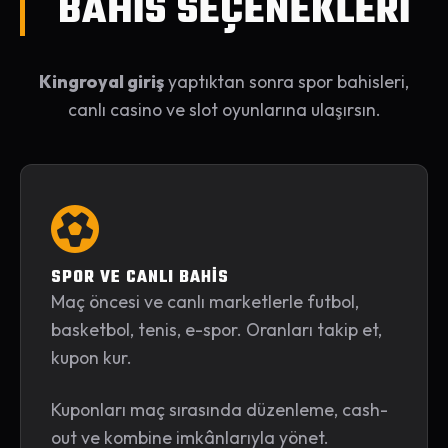
BAHİS SEÇENEKLERİ
Kingroyal giriş
yaptıktan sonra spor bahisleri,
canlı casino ve slot oyunlarına ulaşırsın.
SPOR VE CANLI BAHİS
Maç öncesi ve canlı marketlerle futbol,
basketbol, tenis, e-spor. Oranları takip et,
kupon kur.
Kuponları maç sırasında düzenleme, cash-
out ve kombine imkânlarıyla yönet.