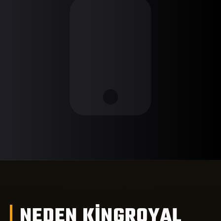
NEDEN KINGROYAL