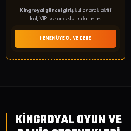
Kingroyal güncel giriş
kullanarak aktif
kal; VIP basamaklarında ilerle.
HEMEN ÜYE OL VE DENE
KINGROYAL OYUN VE