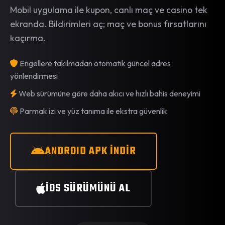
Mobil uygulama ile kupon, canlı maç ve casino tek
ekranda. Bildirimleri aç; maç ve bonus fırsatlarını
kaçırma.
Engellere takılmadan otomatik güncel adres
yönlendirmesi
Web sürümüne göre daha akıcı ve hızlı bahis deneyimi
Parmak izi ve yüz tanıma ile ekstra güvenlik
ANDROID APK İNDİR
IOS SÜRÜMÜNÜ AL