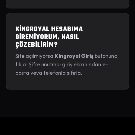
KINGROYAL HESABIMA
GIREMIYORUM, NASIL
ÇÖZEBILIRIM?
Site açılmıyorsa
Kingroyal Giriş
butonuna
tıkla. Şifre unutma: giriş ekranından e-
posta veya telefonla sıfırla.