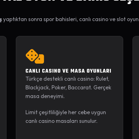
ş
yaptıktan sonra spor bahisleri, canlı casino ve slot oyunl
CANLI CASINO VE MASA OYUNLARI
Türkçe destekli canlı casino: Rulet,
Blackjack, Poker, Baccarat. Gerçek
masa deneyimi.
Limit çeşitliliğiyle her cebe uygun
canlı casino masaları sunulur.