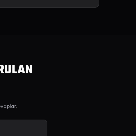
ORULAN
evaplar.