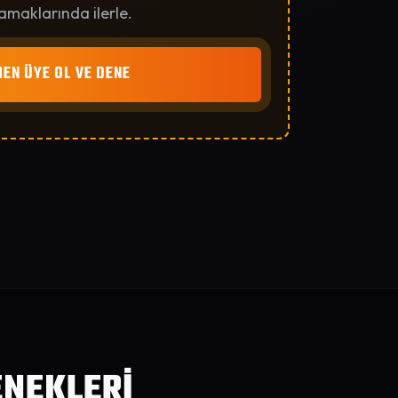
amaklarında ilerle.
EN ÜYE OL VE DENE
ENEKLERİ