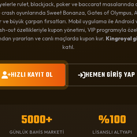
yelerle rulet, blackjack, poker ve baccarat masalarında d
ve crash oyunlarında Sweet Bonanza, Gates of Olympus, Av
ar ve büyük çarpan fırsatları. Mobil uygulama ile Android 
sh-out özellikleriyle kupon yönetimi, VIP programıyla özel 
ından yararlan ve canlı maçlarda kupon kur.
Kingroyal gi
katıl.
HIZLI KAYIT OL
HEMEN GİRİŞ YAP
5000+
%100
GÜNLÜK BAHİS MARKETİ
LİSANSLI ALTYAPI