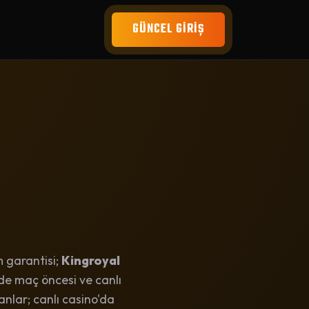
GÜNCEL GİRİŞ
m garantisi;
Kingroyal
inde maç öncesi ve canlı
anlar; canlı casino'da