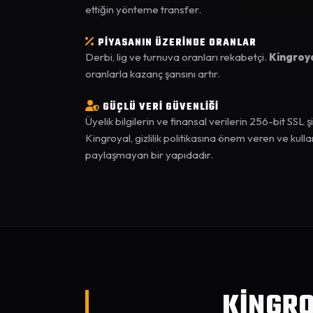
ettiğin yönteme transfer.
PİYASANIN ÜZERİNDE ORANLAR
Derbi, lig ve turnuva oranları rekabetçi.
Kingroya
oranlarla kazanç şansını artır.
GÜÇLÜ VERİ GÜVENLİĞİ
Üyelik bilgilerin ve finansal verilerin 256-bit SSL 
Kingroyal, gizlilik politikasına önem veren ve kullan
paylaşmayan bir yapıdadır.
KINGRO