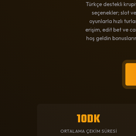
Türkçe destekli krupi
seçenekler; slot 
oyunlarla hızlı turl
erişim, edit bet ve ca
hoş geldin bonuslar
10DK
ORTALAMA ÇEKİM SÜRESİ