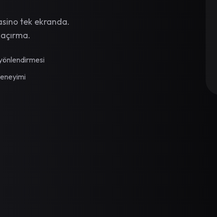
asino tek ekranda.
 kaçırma.
yönlendirmesi
deneyimi