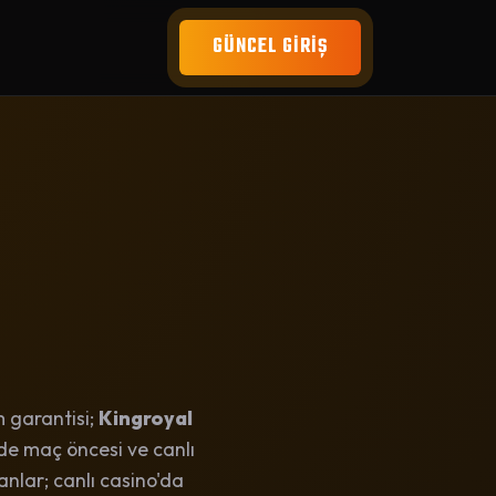
GÜNCEL GİRİŞ
m garantisi;
Kingroyal
inde maç öncesi ve canlı
anlar; canlı casino'da