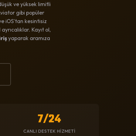
üşük ve yüksek limitli
iator gibi popüler
ve iOS'tan kesintisiz
ayrıcalıklar. Kayıt ol,
riş
yaparak aramıza
7/24
CANLI DESTEK HİZMETİ