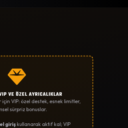
VIP VE ÖZEL AYRICALIKLAR
için VIP: özel destek, esnek limitler,
sel sürpriz bonuslar.
l giriş
kullanarak aktif kal; VIP