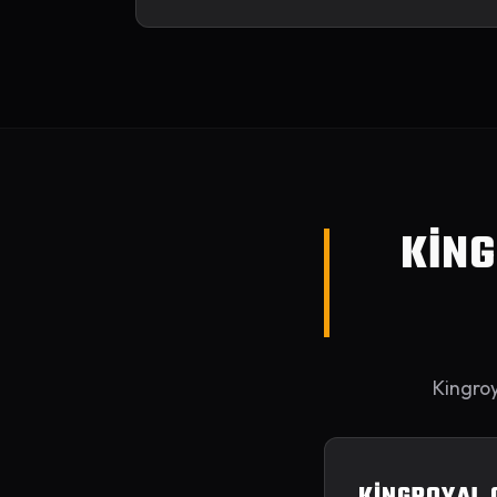
KING
Kingroy