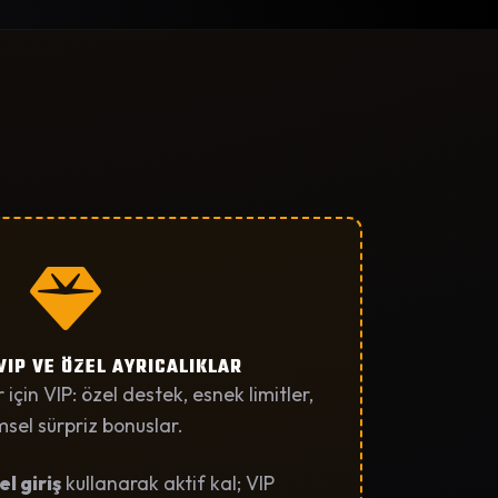
VIP VE ÖZEL AYRICALIKLAR
için VIP: özel destek, esnek limitler,
sel sürpriz bonuslar.
l giriş
kullanarak aktif kal; VIP