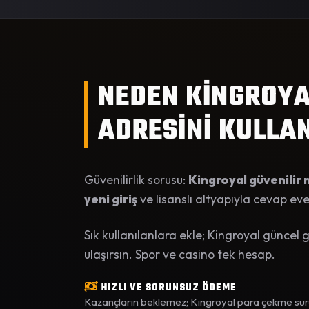
NEDEN KINGROYA
ADRESİNİ KULLA
Güvenilirlik sorusu:
Kingroyal güvenilir 
yeni giriş
ve lisanslı altyapıyla cevap eve
Sık kullanılanlara ekle; Kingroyal güncel 
ulaşırsın. Spor ve casino tek hesap.
HIZLI VE SORUNSUZ ÖDEME
Kazançların beklemez; Kingroyal para çekme süreçl