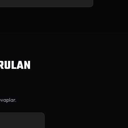
ORULAN
evaplar.