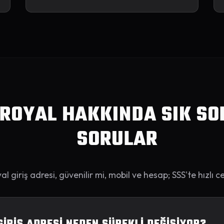
ROYAL HAKKINDA SIK S
SORULAR
al giriş adresi, güvenilir mi, mobil ve hesap; SSS'te hızlı c