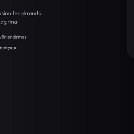
asino tek ekranda.
 kaçırma.
yönlendirmesi
deneyimi