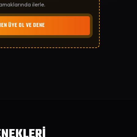
amaklarında ilerle.
EN ÜYE OL VE DENE
ENEKLERİ