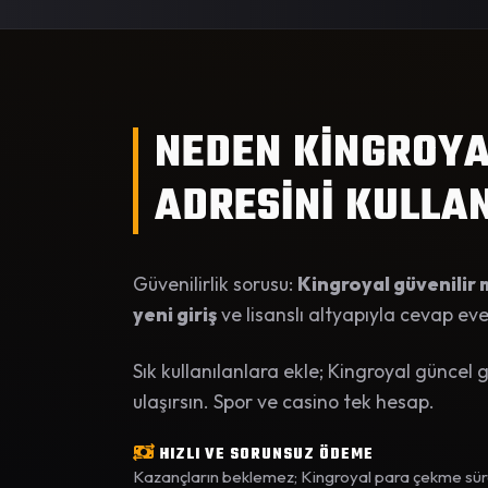
NEDEN KINGROYA
ADRESİNİ KULLA
Güvenilirlik sorusu:
Kingroyal güvenilir 
yeni giriş
ve lisanslı altyapıyla cevap eve
Sık kullanılanlara ekle; Kingroyal güncel 
ulaşırsın. Spor ve casino tek hesap.
HIZLI VE SORUNSUZ ÖDEME
Kazançların beklemez; Kingroyal para çekme süreçl