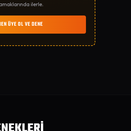
amaklarında ilerle.
EN ÜYE OL VE DENE
ENEKLERİ