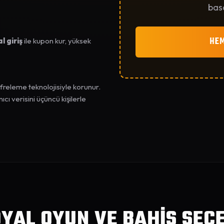
bas
HEM
l giriş
ile kupon kur, yüksek
şifreleme teknolojisiyle korunur.
ıcı verisini üçüncü kişilerle
YAL OYUN VE BAHİS SEÇ