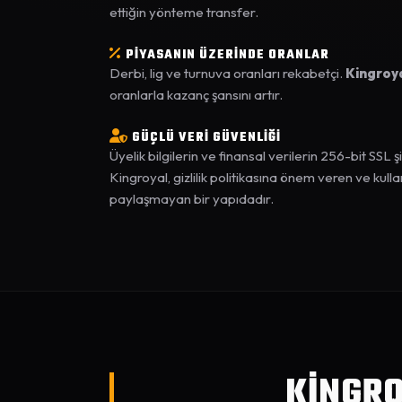
ettiğin yönteme transfer.
PİYASANIN ÜZERİNDE ORANLAR
Derbi, lig ve turnuva oranları rekabetçi.
Kingroya
oranlarla kazanç şansını artır.
GÜÇLÜ VERİ GÜVENLİĞİ
Üyelik bilgilerin ve finansal verilerin 256-bit SSL 
Kingroyal, gizlilik politikasına önem veren ve kullan
paylaşmayan bir yapıdadır.
KINGRO