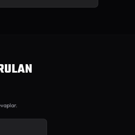
ORULAN
evaplar.