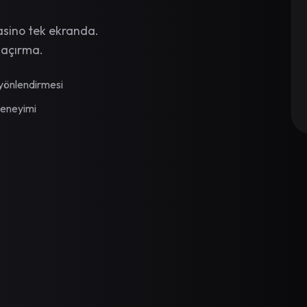
asino tek ekranda.
 kaçırma.
yönlendirmesi
deneyimi