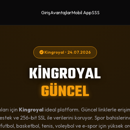
Giriş
Avantajlar
Mobil App
SSS
Kingroyal • 24.07.2026
KINGROYAL
GÜNCEL
ları için
Kingroyal
ideal platform. Güncel linklerle erişi
destek ve 256-bit SSL ile verilerini koruyor. Spor bahisler
utbol, basketbol, tenis, voleybol ve e-spor için yüksek or