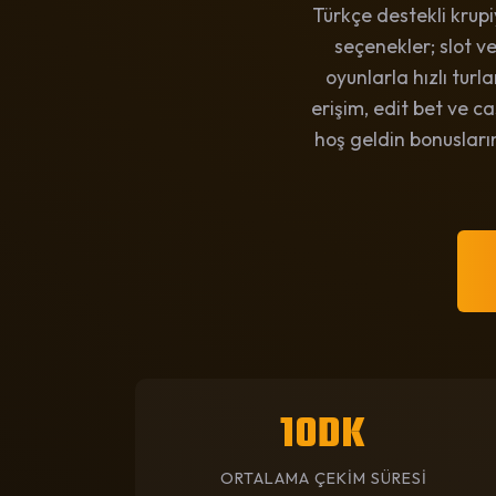
Türkçe destekli krupi
seçenekler; slot 
oyunlarla hızlı turl
erişim, edit bet ve ca
hoş geldin bonuslar
10DK
ORTALAMA ÇEKİM SÜRESİ