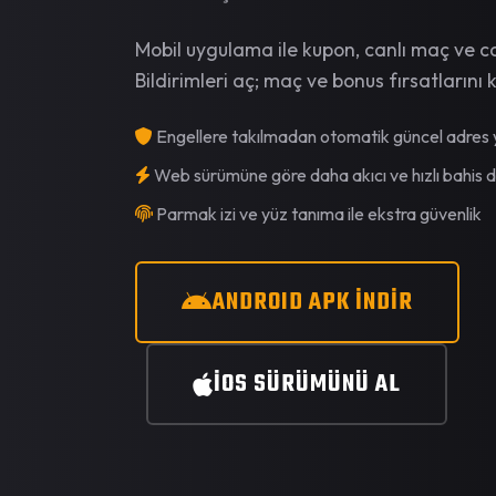
Mobil uygulama ile kupon, canlı maç ve c
Bildirimleri aç; maç ve bonus fırsatlarını
Engellere takılmadan otomatik güncel adres 
Web sürümüne göre daha akıcı ve hızlı bahis 
Parmak izi ve yüz tanıma ile ekstra güvenlik
ANDROID APK İNDİR
IOS SÜRÜMÜNÜ AL