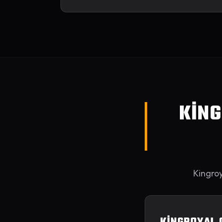
KING
Kingroy