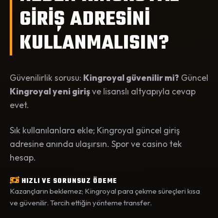
GİRİŞ ADRESİNİ
KULLANMALISIN?
Güvenilirlik sorusu:
Kingroyal güvenilir mi?
Güncel
Kingroyal yeni giriş
ve lisanslı altyapıyla cevap
evet.
Sık kullanılanlara ekle; Kingroyal güncel giriş
adresine anında ulaşırsın. Spor ve casino tek
hesap.
HIZLI VE SORUNSUZ ÖDEME
Kazançların beklemez; Kingroyal para çekme süreçleri kısa
ve güvenilir. Tercih ettiğin yönteme transfer.