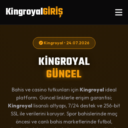
Kingroyal
GİRİŞ
Kingroyal • 24.07.2026
KINGROYAL
GÜNCEL
Bahis ve casino tutkunları için
Kingroyal
ideal
platform. Güncel linklerle erişim garantisi;
Kingroyal
lisanslı altyapı, 7/24 destek ve 256-bit
SSL ile verilerini koruyor. Spor bahislerinde maç
öncesi ve canlı bahis marketlerinde futbol,