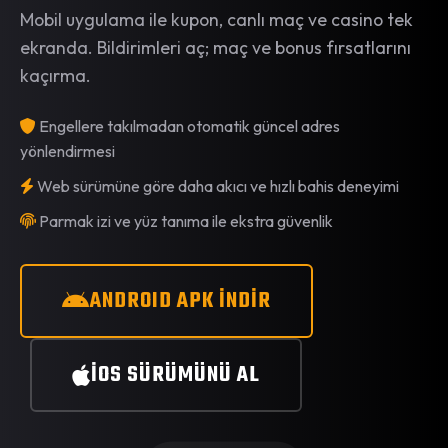
Mobil uygulama ile kupon, canlı maç ve casino tek
ekranda. Bildirimleri aç; maç ve bonus fırsatlarını
kaçırma.
Engellere takılmadan otomatik güncel adres
yönlendirmesi
Web sürümüne göre daha akıcı ve hızlı bahis deneyimi
Parmak izi ve yüz tanıma ile ekstra güvenlik
ANDROID APK İNDİR
IOS SÜRÜMÜNÜ AL