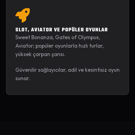
SLOT, AVIATOR VE POPÜLER OYUNLAR
Sweet Bonanza, Gates of Olympus,
Aviator; popüler oyunlarla hızlı turlar,
yüksek çarpan şansı.
Güvenilir sağlayıcılar, adil ve kesintisiz oyun
sunar.