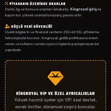
PİYASANIN ÜZERİNDE ORANLAR
Derbi, lig ve turnuva oranları rekabetçi.
Kingroyal giriş
ile
kupon kur, yüksek oranlarla kazanç şansını artır.
GÜÇLÜ VERİ GÜVENLİĞİ
Üyelik bilgilerin ve finansal verilerin 256-bit SSL şifreleme
teknolojisiyle korunur. Kingroyal, gizlilik politikasına önem
veren ve kullanıcı verisini üçüncü kişilerle paylaşmayan bir
yapıdadır.
KINGROYAL VIP VE ÖZEL AYRICALIKLAR
Yüksek hacimli üyeler için VIP: özel destek,
esnek limitler, dönemsel sürpriz bonuslar.