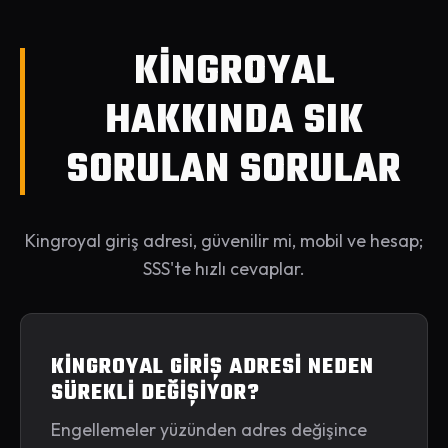
KINGROYAL
HAKKINDA SIK
SORULAN SORULAR
Kingroyal giriş adresi, güvenilir mi, mobil ve hesap;
SSS'te hızlı cevaplar.
KINGROYAL GIRIŞ ADRESI NEDEN
SÜREKLI DEĞIŞIYOR?
Engellemeler yüzünden adres değişince