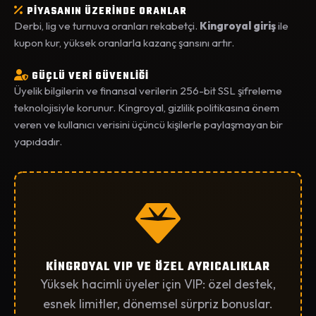
PİYASANIN ÜZERİNDE ORANLAR
Derbi, lig ve turnuva oranları rekabetçi.
Kingroyal giriş
ile
kupon kur, yüksek oranlarla kazanç şansını artır.
GÜÇLÜ VERİ GÜVENLİĞİ
Üyelik bilgilerin ve finansal verilerin 256-bit SSL şifreleme
teknolojisiyle korunur. Kingroyal, gizlilik politikasına önem
veren ve kullanıcı verisini üçüncü kişilerle paylaşmayan bir
yapıdadır.
KINGROYAL VIP VE ÖZEL AYRICALIKLAR
Yüksek hacimli üyeler için VIP: özel destek,
esnek limitler, dönemsel sürpriz bonuslar.