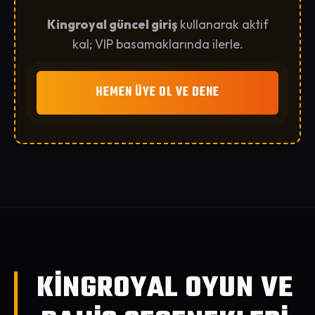
Kingroyal güncel giriş
kullanarak aktif
kal; VIP basamaklarında ilerle.
HEMEN ÜYE OL VE DENE
KINGROYAL OYUN VE