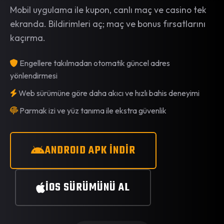
Mobil uygulama ile kupon, canlı maç ve casino tek
ekranda. Bildirimleri aç; maç ve bonus fırsatlarını
kaçırma.
Engellere takılmadan otomatik güncel adres
yönlendirmesi
Web sürümüne göre daha akıcı ve hızlı bahis deneyimi
Parmak izi ve yüz tanıma ile ekstra güvenlik
ANDROID APK İNDİR
IOS SÜRÜMÜNÜ AL