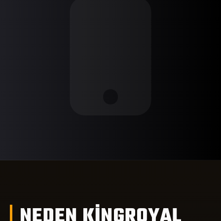
NEDEN KINGROYAL