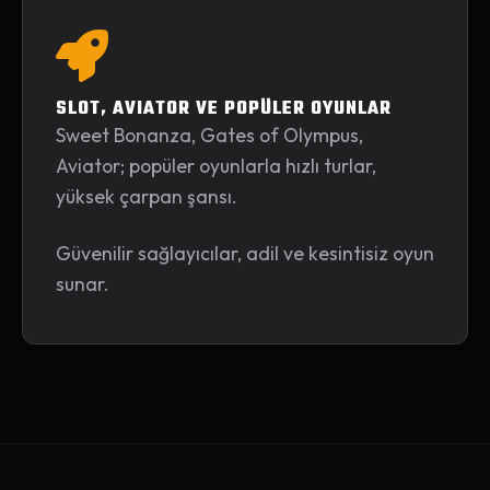
SLOT, AVIATOR VE POPÜLER OYUNLAR
Sweet Bonanza, Gates of Olympus,
Aviator; popüler oyunlarla hızlı turlar,
yüksek çarpan şansı.
Güvenilir sağlayıcılar, adil ve kesintisiz oyun
sunar.