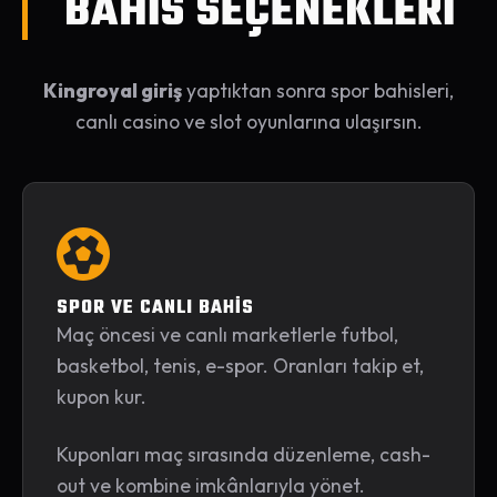
BAHİS SEÇENEKLERİ
Kingroyal giriş
yaptıktan sonra spor bahisleri,
canlı casino ve slot oyunlarına ulaşırsın.
SPOR VE CANLI BAHİS
Maç öncesi ve canlı marketlerle futbol,
basketbol, tenis, e-spor. Oranları takip et,
kupon kur.
Kuponları maç sırasında düzenleme, cash-
out ve kombine imkânlarıyla yönet.