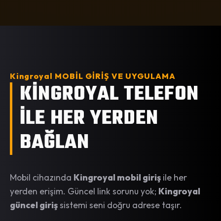
Kingroyal MOBİL GİRİŞ VE UYGULAMA
KINGROYAL TELEFON
İLE HER YERDEN
BAĞLAN
Mobil cihazında
Kingroyal mobil giriş
ile her
yerden erişim. Güncel link sorunu yok;
Kingroyal
güncel giriş
sistemi seni doğru adrese taşır.