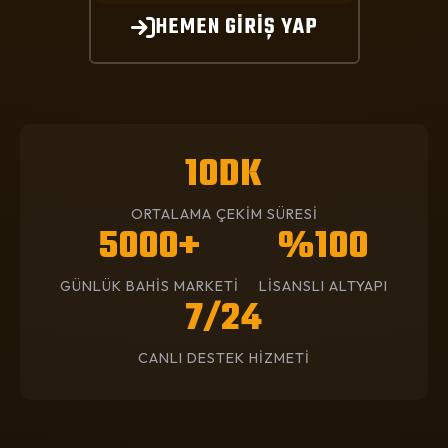
HEMEN GİRİŞ YAP
10DK
ORTALAMA ÇEKİM SÜRESİ
5000+
%100
GÜNLÜK BAHİS MARKETİ
LİSANSLI ALTYAPI
7/24
CANLI DESTEK HİZMETİ