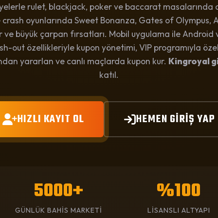
yelerle rulet, blackjack, poker ve baccarat masalarında d
ve crash oyunlarında Sweet Bonanza, Gates of Olympus, Av
ar ve büyük çarpan fırsatları. Mobil uygulama ile Android 
sh-out özellikleriyle kupon yönetimi, VIP programıyla özel 
ından yararlan ve canlı maçlarda kupon kur.
Kingroyal gi
katıl.
HIZLI KAYIT OL
HEMEN GİRİŞ YAP
5000+
%100
GÜNLÜK BAHİS MARKETİ
LİSANSLI ALTYAPI