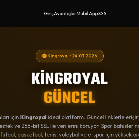
Giriş
Avantajlar
Mobil App
SSS
Kingroyal • 24.07.2026
KINGROYAL
GÜNCEL
ları için
Kingroyal
ideal platform. Güncel linklerle erişi
destek ve 256-bit SSL ile verilerini koruyor. Spor bahisler
utbol, basketbol, tenis, voleybol ve e-spor için yüksek or