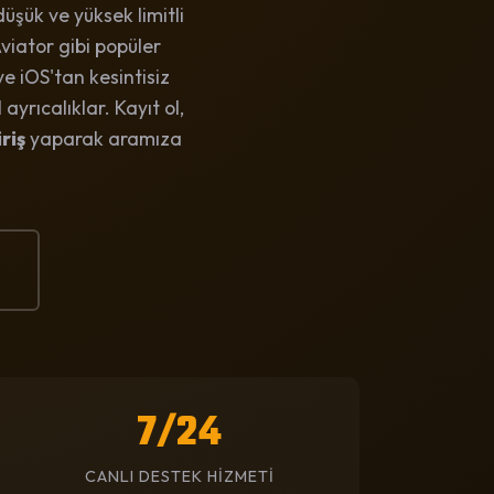
üşük ve yüksek limitli
iator gibi popüler
ve iOS'tan kesintisiz
ayrıcalıklar. Kayıt ol,
riş
yaparak aramıza
7/24
CANLI DESTEK HİZMETİ