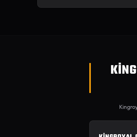
KING
Kingroy