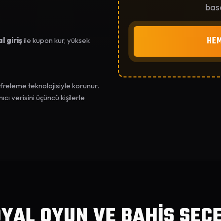
bas
HEM
l giriş
ile kupon kur, yüksek
şifreleme teknolojisiyle korunur.
ıcı verisini üçüncü kişilerle
YAL OYUN VE BAHİS SEÇ