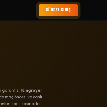
GÜNCEL GİRİŞ
m garantisi;
Kingroyal
inde maç öncesi ve canlı
anlar; canlı casino'da