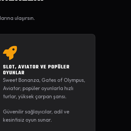
arına ulaşırsın.
SLOT, AVIATOR VE POPÜLER
OYUNLAR
Sweet Bonanza, Gates of Olympus,
Aviator; popüler oyunlarla hızlı
turlar, yüksek çarpan şansı.
Güvenilir sağlayıcılar, adil ve
kesintisiz oyun sunar.