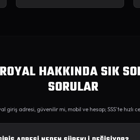
ROYAL HAKKINDA SIK S
SORULAR
al giriş adresi, güvenilir mi, mobil ve hesap; SSS'te hızlı c