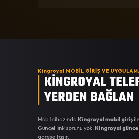
Kingroyal MOBİL GİRİŞ VE UYGULAM
KINGROYAL TELEF
YERDEN BAĞLAN
Mobil cihazında
Kingroyal mobil giriş
il
Güncel link sorunu yok;
Kingroyal güncel
adrese taşır.