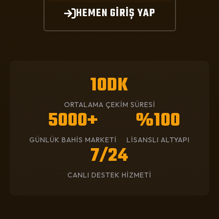
HEMEN GİRİŞ YAP
10DK
ORTALAMA ÇEKİM SÜRESİ
5000+
%100
GÜNLÜK BAHİS MARKETİ
LİSANSLI ALTYAPI
7/24
CANLI DESTEK HİZMETİ