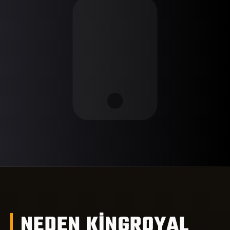
NEDEN KINGROYAL