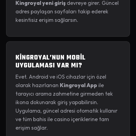
Kingroyal yeni giriş
devreye girer. Güncel
adres paylaşan sayfaları takip ederek
kesintisiz erişim sağlarsın.
KINGROYAL’NUN MOBIL
UYGULAMASI VAR MI?
Evet. Android ve iOS cihazlar için özel
olarak hazırlanan
Kingroyal App
ile
tarayıcı arama zahmetine girmeden tek
ikona dokunarak giriş yapabilirsin.
Uygulama, güncel adresi otomatik kullanır
ve tüm bahis ile casino içeriklerine tam
erişim sağlar.