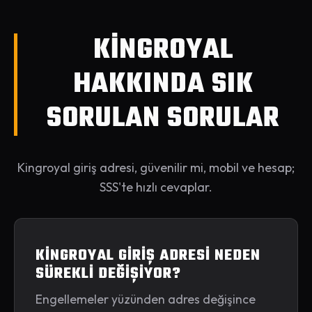
KINGROYAL
HAKKINDA SIK
SORULAN SORULAR
Kingroyal giriş adresi, güvenilir mi, mobil ve hesap;
SSS'te hızlı cevaplar.
KINGROYAL GIRIŞ ADRESI NEDEN
SÜREKLI DEĞIŞIYOR?
Engellemeler yüzünden adres değişince