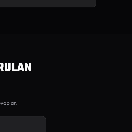
ORULAN
evaplar.