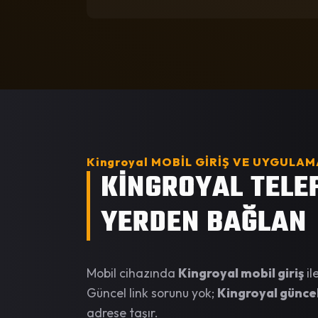
Kingroyal MOBİL GİRİŞ VE UYGULAM
KINGROYAL TELEF
YERDEN BAĞLAN
Mobil cihazında
Kingroyal mobil giriş
il
Güncel link sorunu yok;
Kingroyal güncel
adrese taşır.