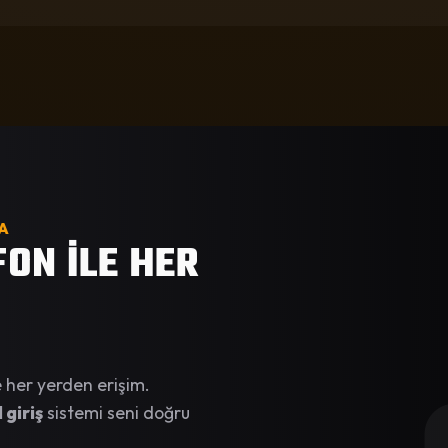
A
ON İLE HER
e her yerden erişim.
 giriş
sistemi seni doğru