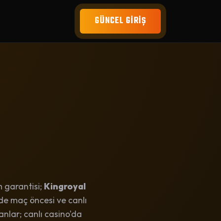
GÜNCEL GİRİŞ
m garantisi;
Kingroyal
inde maç öncesi ve canlı
anlar; canlı casino'da