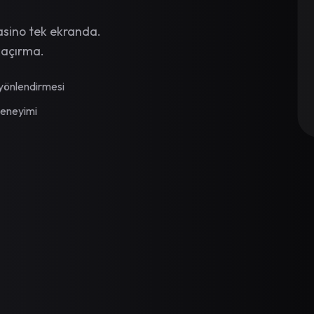
asino tek ekranda.
 kaçırma.
yönlendirmesi
deneyimi