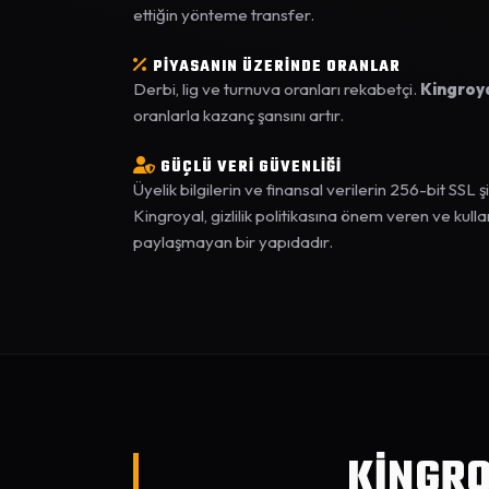
ettiğin yönteme transfer.
PİYASANIN ÜZERİNDE ORANLAR
Derbi, lig ve turnuva oranları rekabetçi.
Kingroya
oranlarla kazanç şansını artır.
GÜÇLÜ VERİ GÜVENLİĞİ
Üyelik bilgilerin ve finansal verilerin 256-bit SSL 
Kingroyal, gizlilik politikasına önem veren ve kullan
paylaşmayan bir yapıdadır.
KINGRO