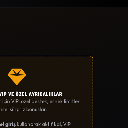
VIP VE ÖZEL AYRICALIKLAR
için VIP: özel destek, esnek limitler,
sel sürpriz bonuslar.
l giriş
kullanarak aktif kal; VIP