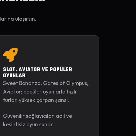
arına ulaşırsın.
SLOT, AVIATOR VE POPÜLER
OYUNLAR
Sweet Bonanza, Gates of Olympus,
Aviator; popüler oyunlarla hızlı
turlar, yüksek çarpan şansı.
Güvenilir sağlayıcılar, adil ve
kesintisiz oyun sunar.