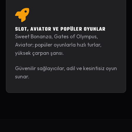
SLOT, AVIATOR VE POPÜLER OYUNLAR
Sweet Bonanza, Gates of Olympus,
Aviator; popüler oyunlarla hızlı turlar,
yüksek çarpan şansı.
Güvenilir sağlayıcılar, adil ve kesintisiz oyun
sunar.