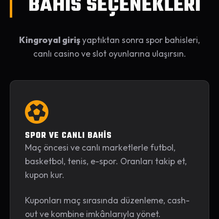
BAHİS SEÇENEKLERİ
Kingroyal giriş
yaptıktan sonra spor bahisleri,
canlı casino ve slot oyunlarına ulaşırsın.
SPOR VE CANLI BAHİS
Maç öncesi ve canlı marketlerle futbol,
basketbol, tenis, e-spor. Oranları takip et,
kupon kur.
Kuponları maç sırasında düzenleme, cash-
out ve kombine imkânlarıyla yönet.