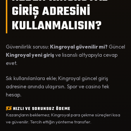
GİRİŞ ADRESİNİ
KULLANMALISIN?
Güvenilirlik sorusu:
Kingroyal güvenilir mi?
Güncel
Kingroyal yeni giriş
ve lisanslı altyapıyla cevap
evet.
Sık kullanılanlara ekle; Kingroyal güncel giriş
adresine anında ulaşırsın. Spor ve casino tek
hesap.
HIZLI VE SORUNSUZ ÖDEME
Kazançların beklemez; Kingroyal para çekme süreçleri kısa
ve güvenilir. Tercih ettiğin yönteme transfer.