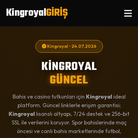
Kingroyal
GİRİŞ
Kingroyal • 24.07.2026
KINGROYAL
GÜNCEL
Bahis ve casino tutkunları için
Kingroyal
ideal
platform. Güncel linklerle erişim garantisi;
Kingroyal
lisanslı altyapı, 7/24 destek ve 256-bit
SSL ile verilerini koruyor. Spor bahislerinde maç
öncesi ve canlı bahis marketlerinde futbol,