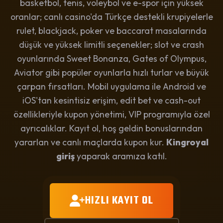
basketbol, tenis, voleybol ve e-spor için yüksek
oranlar; canlı casino'da Türkçe destekli krupiyelerle
rulet, blackjack, poker ve baccarat masalarında
düşük ve yüksek limitli seçenekler; slot ve crash
oyunlarında Sweet Bonanza, Gates of Olympus,
Aviator gibi popüler oyunlarla hızlı turlar ve büyük
çarpan fırsatları. Mobil uygulama ile Android ve
iOS'tan kesintisiz erişim, edit bet ve cash-out
özellikleriyle kupon yönetimi, VIP programıyla özel
ayrıcalıklar. Kayıt ol, hoş geldin bonuslarından
yararlan ve canlı maçlarda kupon kur.
Kingroyal
giriş
yaparak aramıza katıl.
HIZLI KAYIT OL