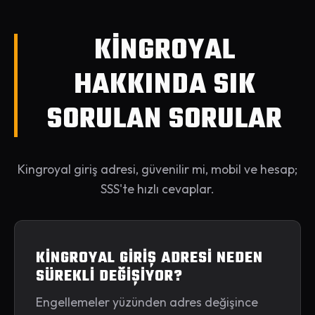
KINGROYAL
HAKKINDA SIK
SORULAN SORULAR
Kingroyal giriş adresi, güvenilir mi, mobil ve hesap;
SSS'te hızlı cevaplar.
KINGROYAL GIRIŞ ADRESI NEDEN
SÜREKLI DEĞIŞIYOR?
Engellemeler yüzünden adres değişince