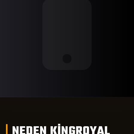
NEDEN KINGROYAL