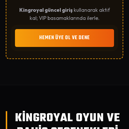
Kingroyal güncel giriş
kullanarak aktif
kal; VIP basamaklarında ilerle.
HEMEN ÜYE OL VE DENE
KINGROYAL OYUN VE