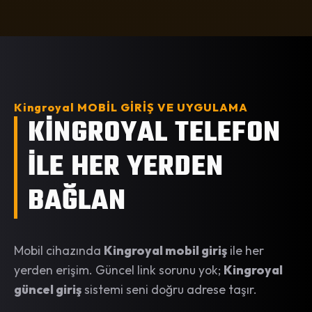
Kingroyal MOBİL GİRİŞ VE UYGULAMA
KINGROYAL TELEFON
İLE HER YERDEN
BAĞLAN
Mobil cihazında
Kingroyal mobil giriş
ile her
yerden erişim. Güncel link sorunu yok;
Kingroyal
güncel giriş
sistemi seni doğru adrese taşır.