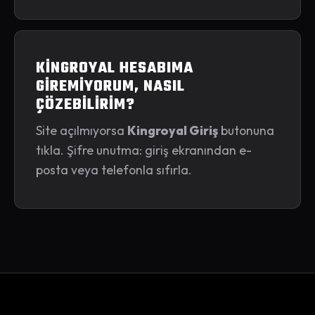
KINGROYAL HESABIMA
GIREMIYORUM, NASIL
ÇÖZEBILIRIM?
Site açılmıyorsa
Kingroyal Giriş
butonuna
tıkla. Şifre unutma: giriş ekranından e-
posta veya telefonla sıfırla.