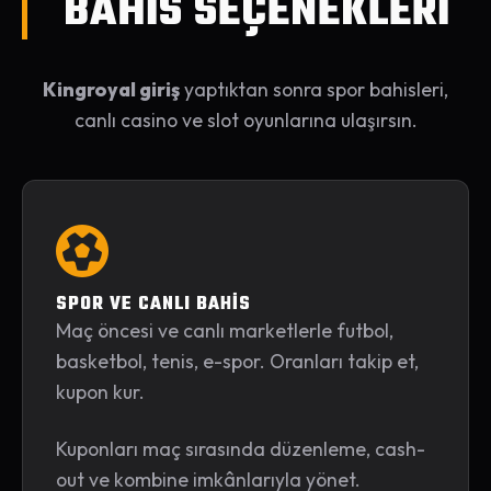
BAHİS SEÇENEKLERİ
Kingroyal giriş
yaptıktan sonra spor bahisleri,
canlı casino ve slot oyunlarına ulaşırsın.
SPOR VE CANLI BAHİS
Maç öncesi ve canlı marketlerle futbol,
basketbol, tenis, e-spor. Oranları takip et,
kupon kur.
Kuponları maç sırasında düzenleme, cash-
out ve kombine imkânlarıyla yönet.