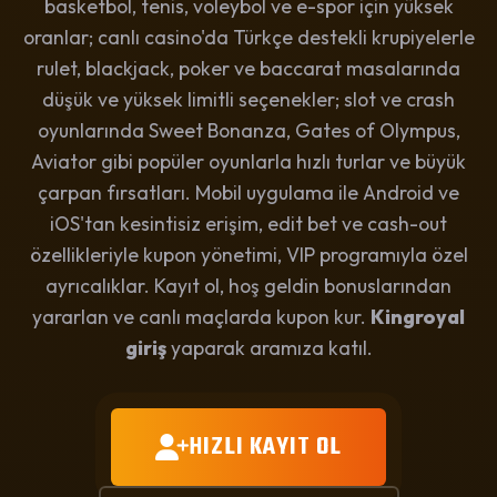
basketbol, tenis, voleybol ve e-spor için yüksek
oranlar; canlı casino'da Türkçe destekli krupiyelerle
rulet, blackjack, poker ve baccarat masalarında
düşük ve yüksek limitli seçenekler; slot ve crash
oyunlarında Sweet Bonanza, Gates of Olympus,
Aviator gibi popüler oyunlarla hızlı turlar ve büyük
çarpan fırsatları. Mobil uygulama ile Android ve
iOS'tan kesintisiz erişim, edit bet ve cash-out
özellikleriyle kupon yönetimi, VIP programıyla özel
ayrıcalıklar. Kayıt ol, hoş geldin bonuslarından
yararlan ve canlı maçlarda kupon kur.
Kingroyal
giriş
yaparak aramıza katıl.
HIZLI KAYIT OL