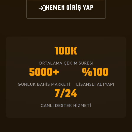
HEMEN GİRİŞ YAP
10DK
ORTALAMA ÇEKİM SÜRESİ
5000+
%100
GÜNLÜK BAHİS MARKETİ
LİSANSLI ALTYAPI
7/24
CANLI DESTEK HİZMETİ