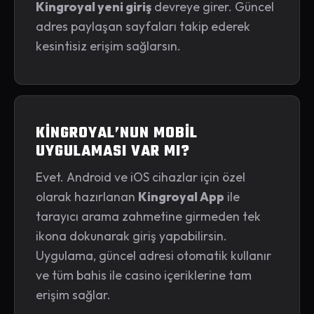
Kingroyal yeni giriş
devreye girer. Güncel
adres paylaşan sayfaları takip ederek
kesintisiz erişim sağlarsın.
KINGROYAL’NUN MOBIL
UYGULAMASI VAR MI?
Evet. Android ve iOS cihazlar için özel
olarak hazırlanan
Kingroyal App
ile
tarayıcı arama zahmetine girmeden tek
ikona dokunarak giriş yapabilirsin.
Uygulama, güncel adresi otomatik kullanır
ve tüm bahis ile casino içeriklerine tam
erişim sağlar.