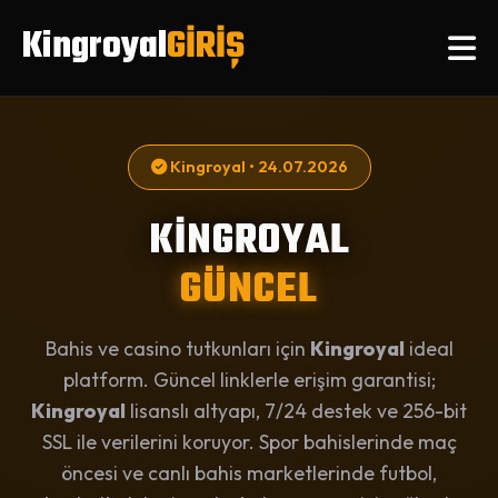
Kingroyal
GİRİŞ
Kingroyal • 24.07.2026
KINGROYAL
GÜNCEL
Bahis ve casino tutkunları için
Kingroyal
ideal
platform. Güncel linklerle erişim garantisi;
Kingroyal
lisanslı altyapı, 7/24 destek ve 256-bit
SSL ile verilerini koruyor. Spor bahislerinde maç
öncesi ve canlı bahis marketlerinde futbol,