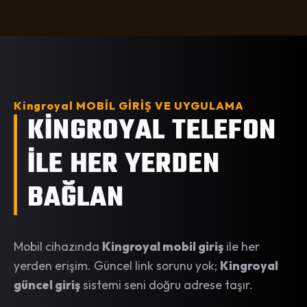
Kingroyal MOBİL GİRİŞ VE UYGULAMA
KINGROYAL TELEFON
İLE HER YERDEN
BAĞLAN
Mobil cihazında
Kingroyal mobil giriş
ile her
yerden erişim. Güncel link sorunu yok;
Kingroyal
güncel giriş
sistemi seni doğru adrese taşır.