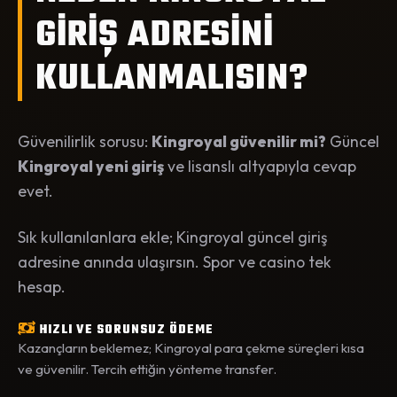
GİRİŞ ADRESİNİ
KULLANMALISIN?
Güvenilirlik sorusu:
Kingroyal güvenilir mi?
Güncel
Kingroyal yeni giriş
ve lisanslı altyapıyla cevap
evet.
Sık kullanılanlara ekle; Kingroyal güncel giriş
adresine anında ulaşırsın. Spor ve casino tek
hesap.
HIZLI VE SORUNSUZ ÖDEME
Kazançların beklemez; Kingroyal para çekme süreçleri kısa
ve güvenilir. Tercih ettiğin yönteme transfer.