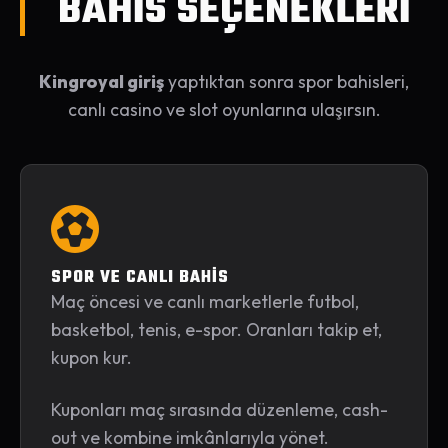
BAHİS SEÇENEKLERİ
Kingroyal giriş
yaptıktan sonra spor bahisleri,
canlı casino ve slot oyunlarına ulaşırsın.
SPOR VE CANLI BAHİS
Maç öncesi ve canlı marketlerle futbol,
basketbol, tenis, e-spor. Oranları takip et,
kupon kur.
Kuponları maç sırasında düzenleme, cash-
out ve kombine imkânlarıyla yönet.