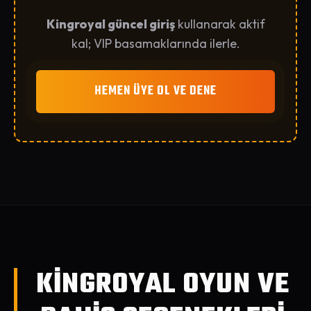
Kingroyal güncel giriş
kullanarak aktif
kal; VIP basamaklarında ilerle.
HEMEN ÜYE OL VE DENE
KINGROYAL OYUN VE