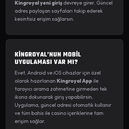
Kingroyal yeni giriş
devreye girer. Güncel
adres paylaşan sayfaları takip ederek
kesintisiz erişim sağlarsın.
KINGROYAL’NUN MOBIL
UYGULAMASI VAR MI?
Evet. Android ve iOS cihazlar için özel
olarak hazırlanan
Kingroyal App
ile
tarayıcı arama zahmetine girmeden tek
ikona dokunarak giriş yapabilirsin.
Uygulama, güncel adresi otomatik kullanır
ve tüm bahis ile casino içeriklerine tam
erişim sağlar.