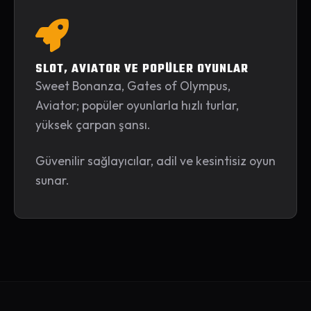
SLOT, AVIATOR VE POPÜLER OYUNLAR
Sweet Bonanza, Gates of Olympus,
Aviator; popüler oyunlarla hızlı turlar,
yüksek çarpan şansı.
Güvenilir sağlayıcılar, adil ve kesintisiz oyun
sunar.