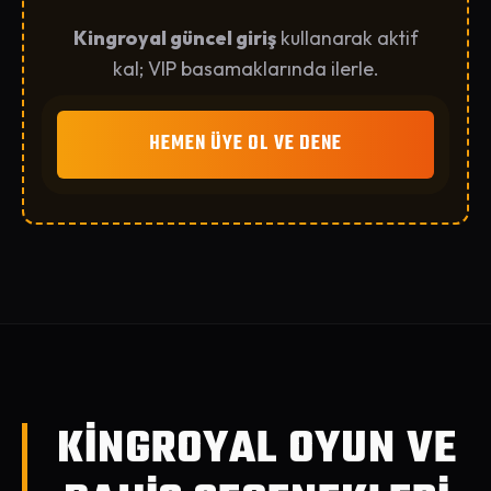
Kingroyal güncel giriş
kullanarak aktif
kal; VIP basamaklarında ilerle.
HEMEN ÜYE OL VE DENE
KINGROYAL OYUN VE