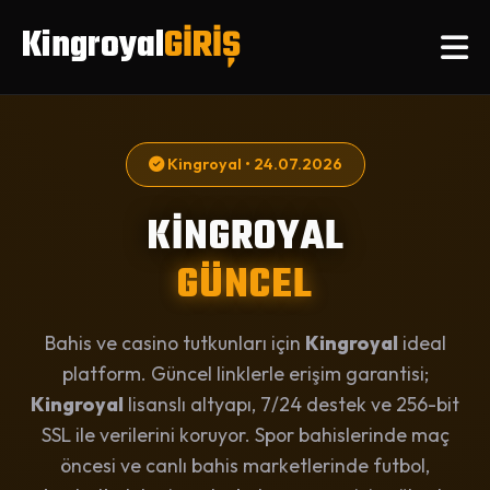
Kingroyal
GİRİŞ
Kingroyal • 24.07.2026
KINGROYAL
GÜNCEL
Bahis ve casino tutkunları için
Kingroyal
ideal
platform. Güncel linklerle erişim garantisi;
Kingroyal
lisanslı altyapı, 7/24 destek ve 256-bit
SSL ile verilerini koruyor. Spor bahislerinde maç
öncesi ve canlı bahis marketlerinde futbol,