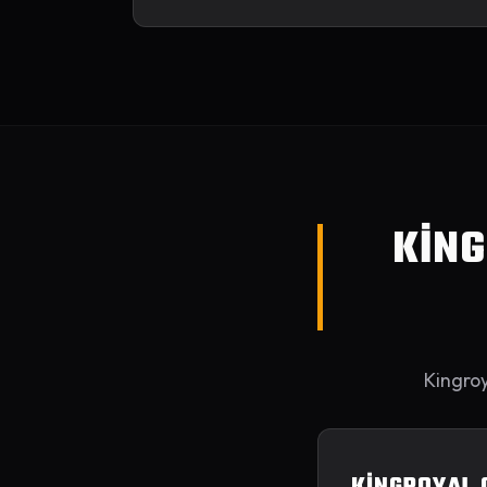
KING
Kingroy