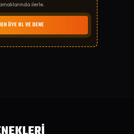
amaklarında ilerle.
EN ÜYE OL VE DENE
ENEKLERİ