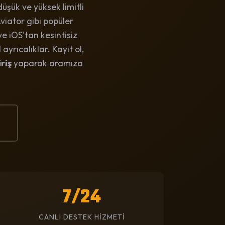
üşük ve yüksek limitli
iator gibi popüler
ve iOS'tan kesintisiz
ayrıcalıklar. Kayıt ol,
riş
yaparak aramıza
7/24
CANLI DESTEK HİZMETİ