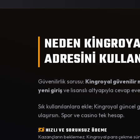
NEDEN KINGROYA
ADRESİNİ KULLA
Güvenilirlik sorusu:
Kingroyal güvenilir 
yeni giriş
ve lisanslı altyapıyla cevap eve
Sık kullanılanlara ekle; Kingroyal güncel 
ulaşırsın. Spor ve casino tek hesap.
HIZLI VE SORUNSUZ ÖDEME
Kazançların beklemez; Kingroyal para çekme süreçl