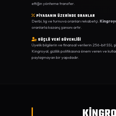
ettiğin yönteme transfer.
PİYASANIN ÜZERİNDE ORANLAR
Derbi, lig ve turnuva oranları rekabetçi.
Kingroya
oranlarla kazanç şansını artır.
GÜÇLÜ VERİ GÜVENLİĞİ
Üyelik bilgilerin ve finansal verilerin 256-bit SSL 
Kingroyal, gizlilik politikasına önem veren ve kullan
paylaşmayan bir yapıdadır.
KINGRO