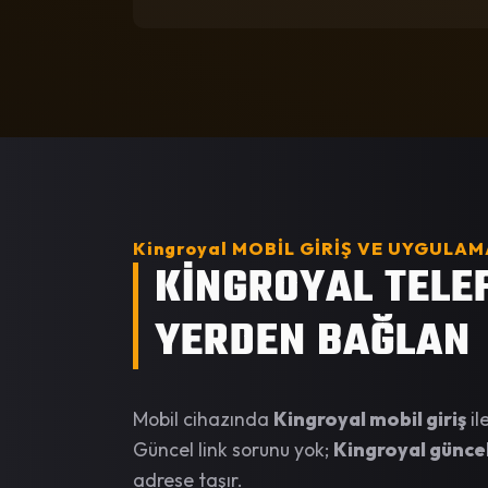
Kingroyal MOBİL GİRİŞ VE UYGULAM
KINGROYAL TELEF
YERDEN BAĞLAN
Mobil cihazında
Kingroyal mobil giriş
il
Güncel link sorunu yok;
Kingroyal güncel
adrese taşır.