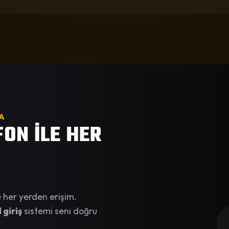
A
ON İLE HER
e her yerden erişim.
 giriş
sistemi seni doğru