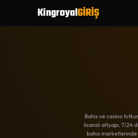
Kingroyal
GİRİŞ
Bahis ve casino tutkun
lisanslı altyapı, 7/24 
bahis marketlerinde f