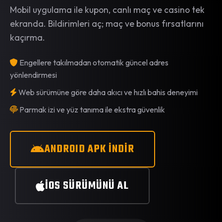
Mobil uygulama ile kupon, canlı maç ve casino tek
ekranda. Bildirimleri aç; maç ve bonus fırsatlarını
kaçırma.
Engellere takılmadan otomatik güncel adres
yönlendirmesi
Web sürümüne göre daha akıcı ve hızlı bahis deneyimi
Parmak izi ve yüz tanıma ile ekstra güvenlik
ANDROID APK İNDİR
IOS SÜRÜMÜNÜ AL