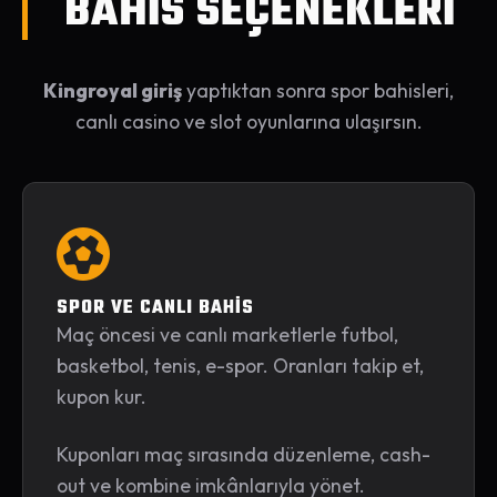
BAHİS SEÇENEKLERİ
Kingroyal giriş
yaptıktan sonra spor bahisleri,
canlı casino ve slot oyunlarına ulaşırsın.
SPOR VE CANLI BAHİS
Maç öncesi ve canlı marketlerle futbol,
basketbol, tenis, e-spor. Oranları takip et,
kupon kur.
Kuponları maç sırasında düzenleme, cash-
out ve kombine imkânlarıyla yönet.