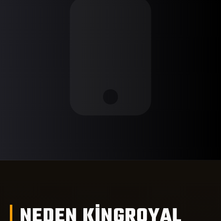
NEDEN KINGROYAL