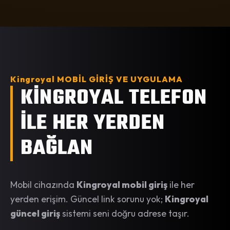
Kingroyal MOBİL GİRİŞ VE UYGULAMA
KINGROYAL TELEFON
İLE HER YERDEN
BAĞLAN
Mobil cihazında
Kingroyal mobil giriş
ile her
yerden erişim. Güncel link sorunu yok;
Kingroyal
güncel giriş
sistemi seni doğru adrese taşır.