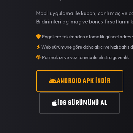
Mobil uygulama ile kupon, canlı maç ve c
Bildirimleri aç; maç ve bonus fırsatlarını
Engellere takılmadan otomatik güncel adres 
Web sürümüne göre daha akıcı ve hızlı bahis 
Parmak izi ve yüz tanıma ile ekstra güvenlik
ANDROID APK İNDİR
IOS SÜRÜMÜNÜ AL