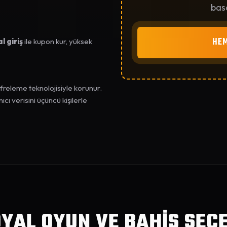
bas
HEM
l giriş
ile kupon kur, yüksek
şifreleme teknolojisiyle korunur.
ıcı verisini üçüncü kişilerle
YAL OYUN VE BAHİS SEÇ