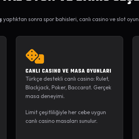
ş
yaptıktan sonra spor bahisleri, canlı casino ve slot oyunl
CANLI CASINO VE MASA OYUNLARI
Türkçe destekli canlı casino: Rulet,
Blackjack, Poker, Baccarat. Gerçek
masa deneyimi.
Limit çeşitliliğiyle her cebe uygun
canlı casino masaları sunulur.