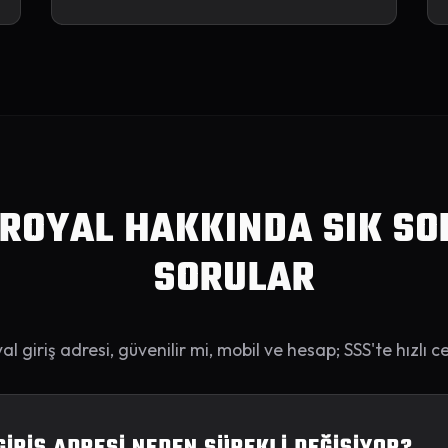
ROYAL HAKKINDA SIK S
SORULAR
al giriş adresi, güvenilir mi, mobil ve hesap; SSS'te hızlı c