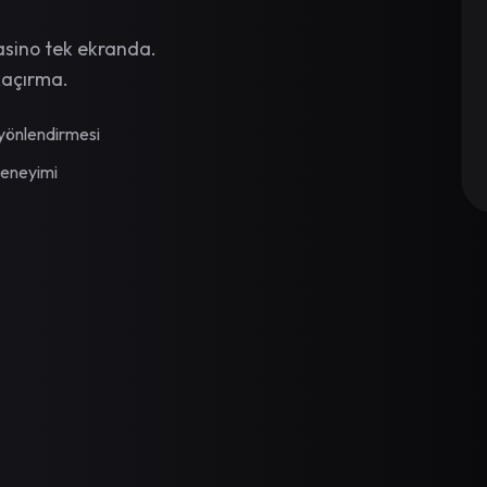
asino tek ekranda.
 kaçırma.
yönlendirmesi
deneyimi