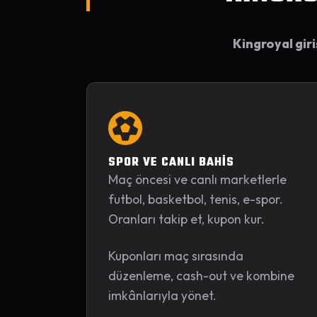
Kingroyal giri
SPOR VE CANLI BAHİS
Maç öncesi ve canlı marketlerle
futbol, basketbol, tenis, e-spor.
Oranları takip et, kupon kur.
Kuponları maç sırasında
düzenleme, cash-out ve kombine
imkânlarıyla yönet.