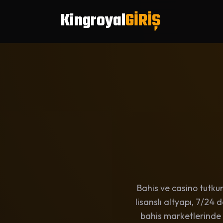
Kingroyal
GİRİŞ
Bahis ve casino tutkun
lisanslı altyapı, 7/24 
bahis marketlerinde f