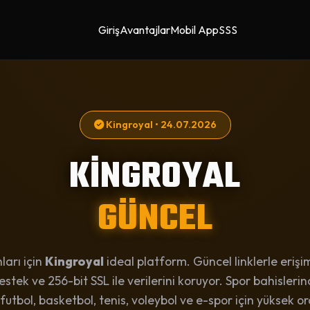
Giriş
Avantajlar
Mobil App
SSS
Kingroyal • 24.07.2026
KINGROYAL
GÜNCEL
ları için
Kingroyal
ideal platform. Güncel linklerle erişi
destek ve 256-bit SSL ile verilerini koruyor. Spor bahisler
utbol, basketbol, tenis, voleybol ve e-spor için yüksek or