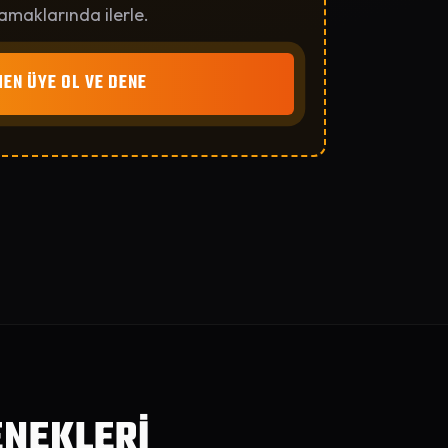
amaklarında ilerle.
EN ÜYE OL VE DENE
ENEKLERİ