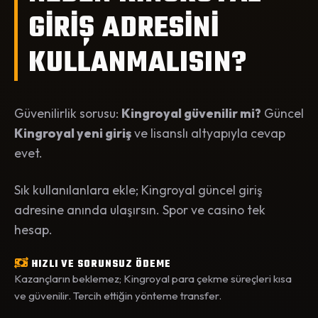
GİRİŞ ADRESİNİ
KULLANMALISIN?
Güvenilirlik sorusu:
Kingroyal güvenilir mi?
Güncel
Kingroyal yeni giriş
ve lisanslı altyapıyla cevap
evet.
Sık kullanılanlara ekle; Kingroyal güncel giriş
adresine anında ulaşırsın. Spor ve casino tek
hesap.
HIZLI VE SORUNSUZ ÖDEME
Kazançların beklemez; Kingroyal para çekme süreçleri kısa
ve güvenilir. Tercih ettiğin yönteme transfer.