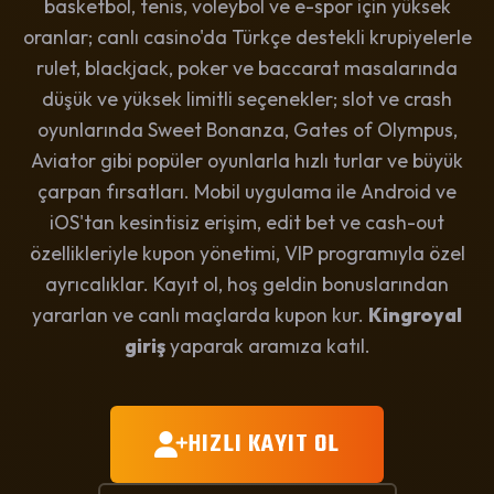
basketbol, tenis, voleybol ve e-spor için yüksek
oranlar; canlı casino'da Türkçe destekli krupiyelerle
rulet, blackjack, poker ve baccarat masalarında
düşük ve yüksek limitli seçenekler; slot ve crash
oyunlarında Sweet Bonanza, Gates of Olympus,
Aviator gibi popüler oyunlarla hızlı turlar ve büyük
çarpan fırsatları. Mobil uygulama ile Android ve
iOS'tan kesintisiz erişim, edit bet ve cash-out
özellikleriyle kupon yönetimi, VIP programıyla özel
ayrıcalıklar. Kayıt ol, hoş geldin bonuslarından
yararlan ve canlı maçlarda kupon kur.
Kingroyal
giriş
yaparak aramıza katıl.
HIZLI KAYIT OL