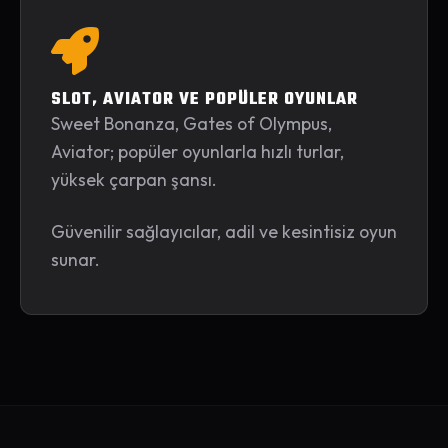
SLOT, AVIATOR VE POPÜLER OYUNLAR
Sweet Bonanza, Gates of Olympus,
Aviator; popüler oyunlarla hızlı turlar,
yüksek çarpan şansı.
Güvenilir sağlayıcılar, adil ve kesintisiz oyun
sunar.