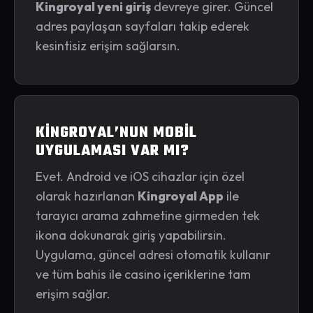
Kingroyal yeni giriş
devreye girer. Güncel
adres paylaşan sayfaları takip ederek
kesintisiz erişim sağlarsın.
KINGROYAL’NUN MOBIL
UYGULAMASI VAR MI?
Evet. Android ve iOS cihazlar için özel
olarak hazırlanan
Kingroyal App
ile
tarayıcı arama zahmetine girmeden tek
ikona dokunarak giriş yapabilirsin.
Uygulama, güncel adresi otomatik kullanır
ve tüm bahis ile casino içeriklerine tam
erişim sağlar.