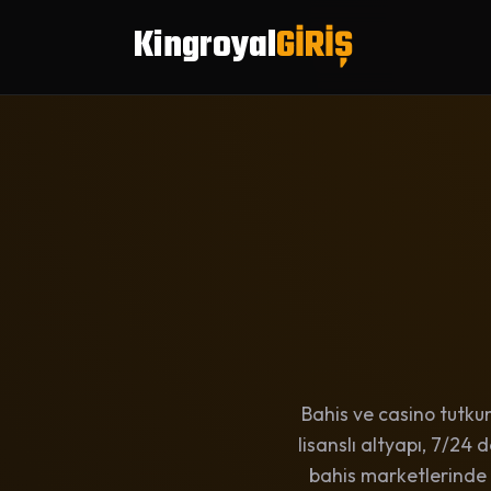
Kingroyal
GİRİŞ
Bahis ve casino tutkun
lisanslı altyapı, 7/24 
bahis marketlerinde f