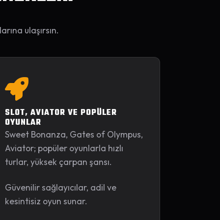
arına ulaşırsın.
SLOT, AVIATOR VE POPÜLER
OYUNLAR
Sweet Bonanza, Gates of Olympus,
Aviator; popüler oyunlarla hızlı
turlar, yüksek çarpan şansı.
Güvenilir sağlayıcılar, adil ve
kesintisiz oyun sunar.