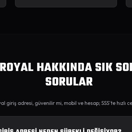
ROYAL HAKKINDA SIK S
SORULAR
al giriş adresi, güvenilir mi, mobil ve hesap; SSS'te hızlı c