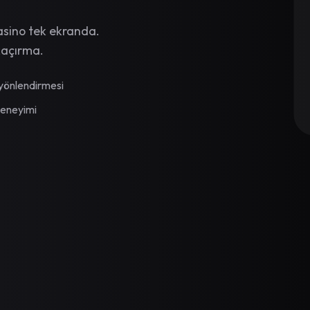
asino tek ekranda.
 kaçırma.
yönlendirmesi
deneyimi