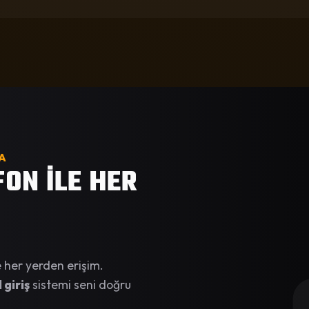
A
ON İLE HER
e her yerden erişim.
 giriş
sistemi seni doğru