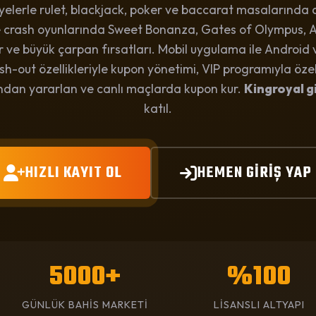
yelerle rulet, blackjack, poker ve baccarat masalarında d
ve crash oyunlarında Sweet Bonanza, Gates of Olympus, Av
ar ve büyük çarpan fırsatları. Mobil uygulama ile Android 
sh-out özellikleriyle kupon yönetimi, VIP programıyla özel 
ından yararlan ve canlı maçlarda kupon kur.
Kingroyal gi
katıl.
HIZLI KAYIT OL
HEMEN GİRİŞ YAP
5000+
%100
GÜNLÜK BAHİS MARKETİ
LİSANSLI ALTYAPI