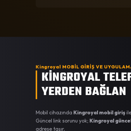
Kingroyal MOBİL GİRİŞ VE UYGULAM
KINGROYAL TELEF
YERDEN BAĞLAN
Mobil cihazında
Kingroyal mobil giriş
il
Güncel link sorunu yok;
Kingroyal güncel
adrese taşır.