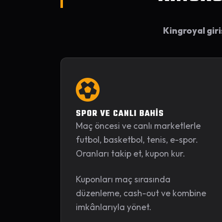
Kingroyal giri
SPOR VE CANLI BAHİS
Maç öncesi ve canlı marketlerle
futbol, basketbol, tenis, e-spor.
Oranları takip et, kupon kur.
Kuponları maç sırasında
düzenleme, cash-out ve kombine
imkânlarıyla yönet.