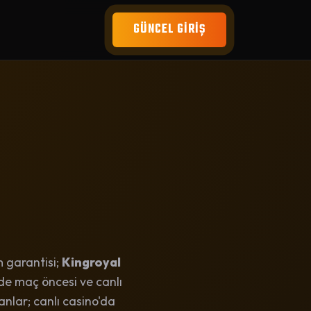
GÜNCEL GİRİŞ
m garantisi;
Kingroyal
inde maç öncesi ve canlı
anlar; canlı casino'da