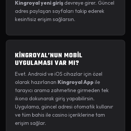
Kingroyal yeni giriş
devreye girer. Güncel
adres paylaşan sayfaları takip ederek
kesintisiz erişim sağlarsın.
KINGROYAL’NUN MOBIL
UYGULAMASI VAR MI?
Evet. Android ve iOS cihazlar için özel
olarak hazırlanan
Kingroyal App
ile
tarayıcı arama zahmetine girmeden tek
ikona dokunarak giriş yapabilirsin.
Uygulama, güncel adresi otomatik kullanır
ve tüm bahis ile casino içeriklerine tam
erişim sağlar.