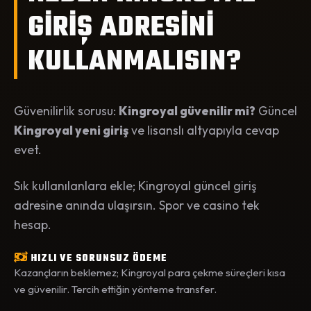
GİRİŞ ADRESİNİ
KULLANMALISIN?
Güvenilirlik sorusu:
Kingroyal güvenilir mi?
Güncel
Kingroyal yeni giriş
ve lisanslı altyapıyla cevap
evet.
Sık kullanılanlara ekle; Kingroyal güncel giriş
adresine anında ulaşırsın. Spor ve casino tek
hesap.
HIZLI VE SORUNSUZ ÖDEME
Kazançların beklemez; Kingroyal para çekme süreçleri kısa
ve güvenilir. Tercih ettiğin yönteme transfer.