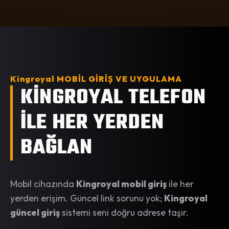
Kingroyal MOBİL GİRİŞ VE UYGULAMA
KINGROYAL TELEFON
İLE HER YERDEN
BAĞLAN
Mobil cihazında
Kingroyal mobil giriş
ile her
yerden erişim. Güncel link sorunu yok;
Kingroyal
güncel giriş
sistemi seni doğru adrese taşır.