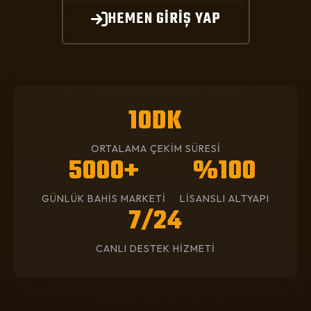
HEMEN GİRİŞ YAP
10DK
ORTALAMA ÇEKİM SÜRESİ
5000+
%100
GÜNLÜK BAHİS MARKETİ
LİSANSLI ALTYAPI
7/24
CANLI DESTEK HİZMETİ