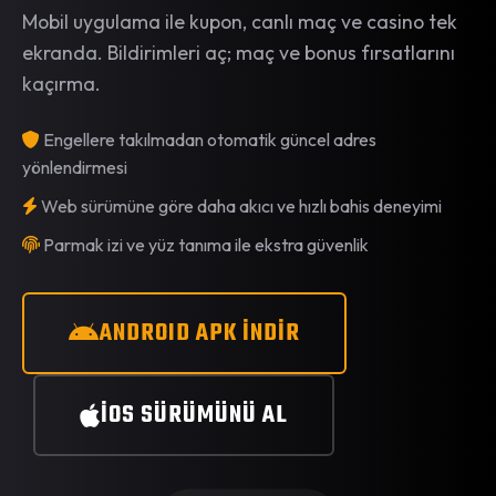
Mobil uygulama ile kupon, canlı maç ve casino tek
ekranda. Bildirimleri aç; maç ve bonus fırsatlarını
kaçırma.
Engellere takılmadan otomatik güncel adres
yönlendirmesi
Web sürümüne göre daha akıcı ve hızlı bahis deneyimi
Parmak izi ve yüz tanıma ile ekstra güvenlik
ANDROID APK İNDİR
IOS SÜRÜMÜNÜ AL