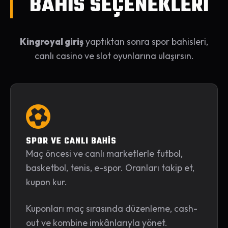
BAHİS SEÇENEKLERİ
Kingroyal giriş
yaptıktan sonra spor bahisleri,
canlı casino ve slot oyunlarına ulaşırsın.
SPOR VE CANLI BAHİS
Maç öncesi ve canlı marketlerle futbol,
basketbol, tenis, e-spor. Oranları takip et,
kupon kur.
Kuponları maç sırasında düzenleme, cash-
out ve kombine imkânlarıyla yönet.