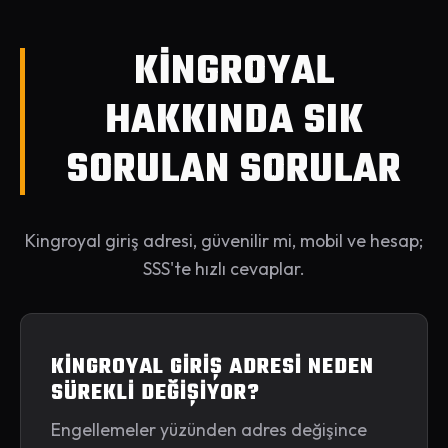
KINGROYAL
HAKKINDA SIK
SORULAN SORULAR
Kingroyal giriş adresi, güvenilir mi, mobil ve hesap;
SSS'te hızlı cevaplar.
KINGROYAL GIRIŞ ADRESI NEDEN
SÜREKLI DEĞIŞIYOR?
Engellemeler yüzünden adres değişince