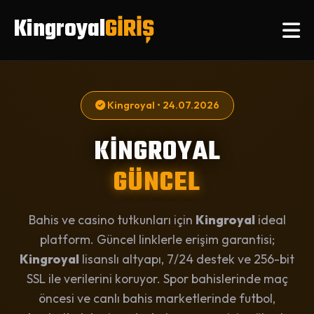
Kingroyal
GİRİŞ
Kingroyal • 24.07.2026
KINGROYAL
GÜNCEL
Bahis ve casino tutkunları için
Kingroyal
ideal
platform. Güncel linklerle erişim garantisi;
Kingroyal
lisanslı altyapı, 7/24 destek ve 256-bit
SSL ile verilerini koruyor. Spor bahislerinde maç
öncesi ve canlı bahis marketlerinde futbol,