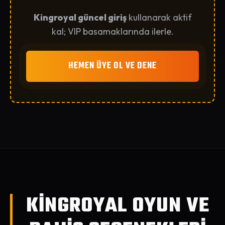
Kingroyal güncel giriş
kullanarak aktif
kal; VIP basamaklarında ilerle.
HEMEN ÜYE OL VE DENE
KINGROYAL OYUN VE