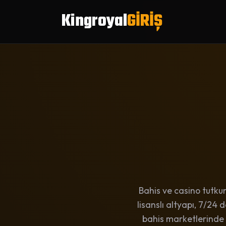
Kingroyal
GİRİŞ
Bahis ve casino tutkun
lisanslı altyapı, 7/24 
bahis marketlerinde f