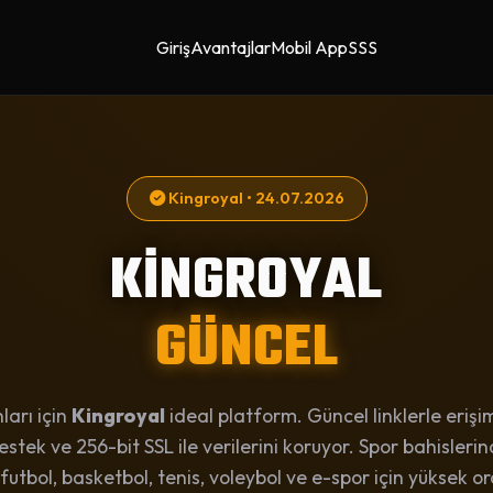
Giriş
Avantajlar
Mobil App
SSS
Kingroyal • 24.07.2026
KINGROYAL
GÜNCEL
ları için
Kingroyal
ideal platform. Güncel linklerle erişi
destek ve 256-bit SSL ile verilerini koruyor. Spor bahisler
utbol, basketbol, tenis, voleybol ve e-spor için yüksek or