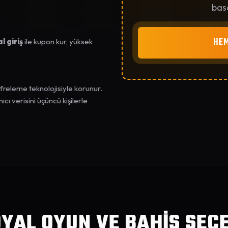
bas
HEM
l giriş
ile kupon kur, yüksek
şifreleme teknolojisiyle korunur.
ıcı verisini üçüncü kişilerle
YAL OYUN VE BAHİS SEÇ