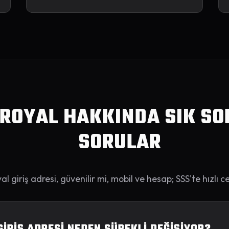
ROYAL HAKKINDA SIK S
SORULAR
al giriş adresi, güvenilir mi, mobil ve hesap; SSS'te hızlı c