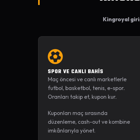
Kingroyal giri
SPOR VE CANLI BAHİS
Maç öncesi ve canlı marketlerle
futbol, basketbol, tenis, e-spor.
Oranları takip et, kupon kur.
Kuponları maç sırasında
düzenleme, cash-out ve kombine
imkânlarıyla yönet.