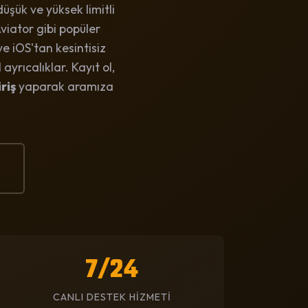
üşük ve yüksek limitli
iator gibi popüler
ve iOS'tan kesintisiz
ayrıcalıklar. Kayıt ol,
riş
yaparak aramıza
7/24
CANLI DESTEK HİZMETİ