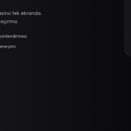
asino tek ekranda.
 kaçırma.
yönlendirmesi
deneyimi