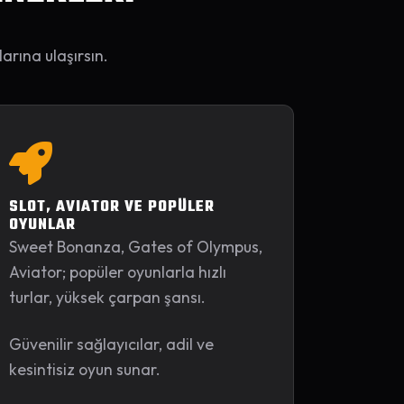
arına ulaşırsın.
SLOT, AVIATOR VE POPÜLER
OYUNLAR
Sweet Bonanza, Gates of Olympus,
Aviator; popüler oyunlarla hızlı
turlar, yüksek çarpan şansı.
Güvenilir sağlayıcılar, adil ve
kesintisiz oyun sunar.