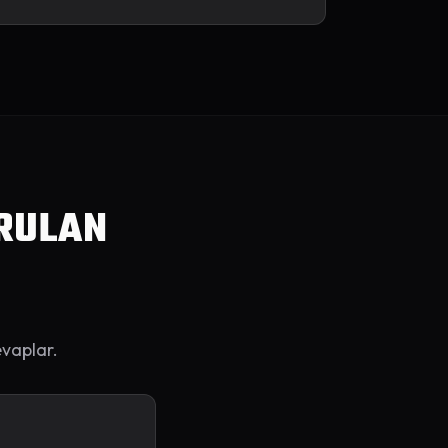
ORULAN
evaplar.