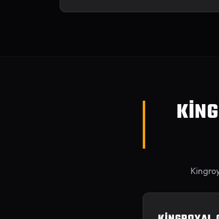
KING
Kingroy