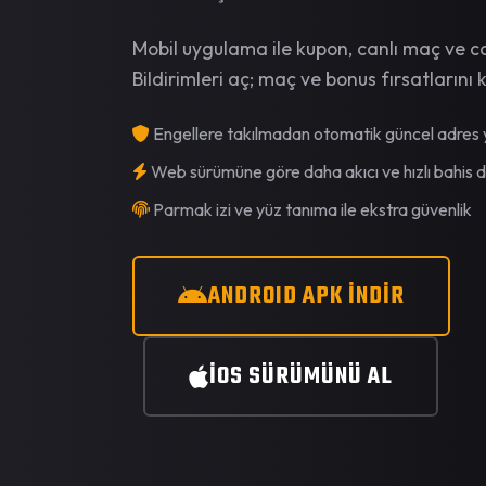
Mobil uygulama ile kupon, canlı maç ve c
Bildirimleri aç; maç ve bonus fırsatlarını
Engellere takılmadan otomatik güncel adres 
Web sürümüne göre daha akıcı ve hızlı bahis 
Parmak izi ve yüz tanıma ile ekstra güvenlik
ANDROID APK İNDİR
IOS SÜRÜMÜNÜ AL