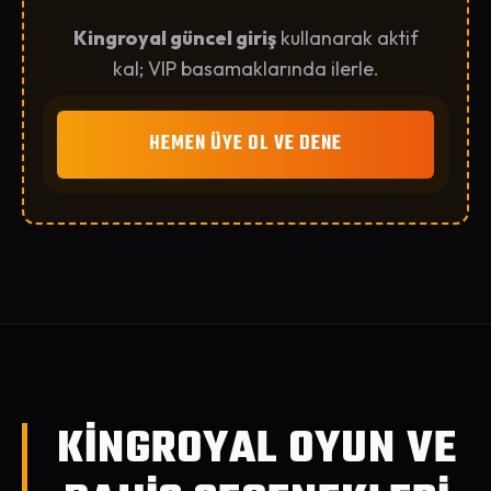
Kingroyal güncel giriş
kullanarak aktif
kal; VIP basamaklarında ilerle.
HEMEN ÜYE OL VE DENE
KINGROYAL OYUN VE