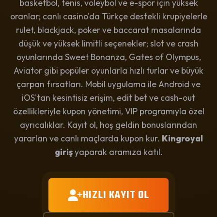
basketbol, tenis, voleybol ve e-spor için yüksek
oranlar; canlı casino'da Türkçe destekli krupiyelerle
rulet, blackjack, poker ve baccarat masalarında
düşük ve yüksek limitli seçenekler; slot ve crash
oyunlarında Sweet Bonanza, Gates of Olympus,
Aviator gibi popüler oyunlarla hızlı turlar ve büyük
çarpan fırsatları. Mobil uygulama ile Android ve
iOS'tan kesintisiz erişim, edit bet ve cash-out
özellikleriyle kupon yönetimi, VIP programıyla özel
ayrıcalıklar. Kayıt ol, hoş geldin bonuslarından
yararlan ve canlı maçlarda kupon kur.
Kingroyal
giriş
yaparak aramıza katıl.
HIZLI KAYIT OL