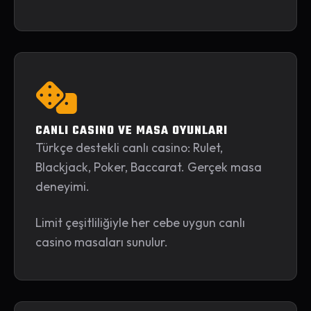
CANLI CASINO VE MASA OYUNLARI
Türkçe destekli canlı casino: Rulet,
Blackjack, Poker, Baccarat. Gerçek masa
deneyimi.
Limit çeşitliliğiyle her cebe uygun canlı
casino masaları sunulur.