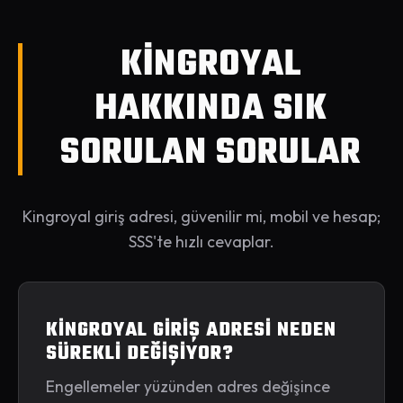
KINGROYAL
HAKKINDA SIK
SORULAN SORULAR
Kingroyal giriş adresi, güvenilir mi, mobil ve hesap;
SSS'te hızlı cevaplar.
KINGROYAL GIRIŞ ADRESI NEDEN
SÜREKLI DEĞIŞIYOR?
Engellemeler yüzünden adres değişince