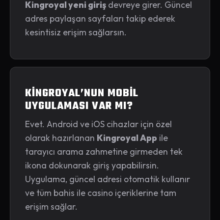
Kingroyal yeni giriş
devreye girer. Güncel
adres paylaşan sayfaları takip ederek
kesintisiz erişim sağlarsın.
KINGROYAL’NUN MOBIL
UYGULAMASI VAR MI?
Evet. Android ve iOS cihazlar için özel
olarak hazırlanan
Kingroyal App
ile
tarayıcı arama zahmetine girmeden tek
ikona dokunarak giriş yapabilirsin.
Uygulama, güncel adresi otomatik kullanır
ve tüm bahis ile casino içeriklerine tam
erişim sağlar.