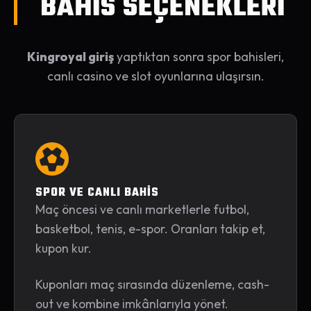
BAHİS SEÇENEKLERİ
Kingroyal giriş
yaptıktan sonra spor bahisleri,
canlı casino ve slot oyunlarına ulaşırsın.
SPOR VE CANLI BAHİS
Maç öncesi ve canlı marketlerle futbol,
basketbol, tenis, e-spor. Oranları takip et,
kupon kur.
Kuponları maç sırasında düzenleme, cash-
out ve kombine imkânlarıyla yönet.