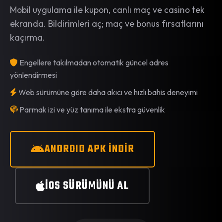
Mobil uygulama ile kupon, canlı maç ve casino tek
ekranda. Bildirimleri aç; maç ve bonus fırsatlarını
kaçırma.
Engellere takılmadan otomatik güncel adres
yönlendirmesi
Web sürümüne göre daha akıcı ve hızlı bahis deneyimi
Parmak izi ve yüz tanıma ile ekstra güvenlik
ANDROID APK İNDİR
IOS SÜRÜMÜNÜ AL