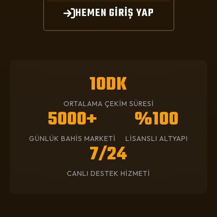
HEMEN GİRİŞ YAP
10DK
ORTALAMA ÇEKİM SÜRESİ
5000+
%100
GÜNLÜK BAHİS MARKETİ
LİSANSLI ALTYAPI
7/24
CANLI DESTEK HİZMETİ