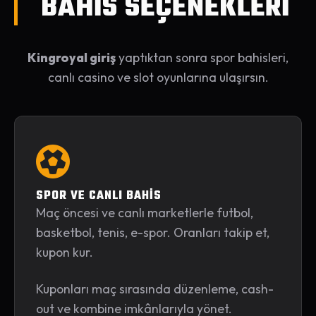
BAHİS SEÇENEKLERİ
Kingroyal giriş
yaptıktan sonra spor bahisleri,
canlı casino ve slot oyunlarına ulaşırsın.
SPOR VE CANLI BAHİS
Maç öncesi ve canlı marketlerle futbol,
basketbol, tenis, e-spor. Oranları takip et,
kupon kur.
Kuponları maç sırasında düzenleme, cash-
out ve kombine imkânlarıyla yönet.