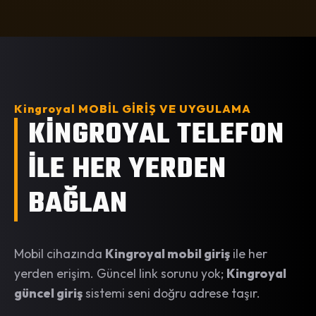
Kingroyal MOBİL GİRİŞ VE UYGULAMA
KINGROYAL TELEFON
İLE HER YERDEN
BAĞLAN
Mobil cihazında
Kingroyal mobil giriş
ile her
yerden erişim. Güncel link sorunu yok;
Kingroyal
güncel giriş
sistemi seni doğru adrese taşır.