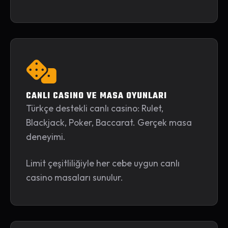
CANLI CASINO VE MASA OYUNLARI
Türkçe destekli canlı casino: Rulet,
Blackjack, Poker, Baccarat. Gerçek masa
deneyimi.
Limit çeşitliliğiyle her cebe uygun canlı
casino masaları sunulur.