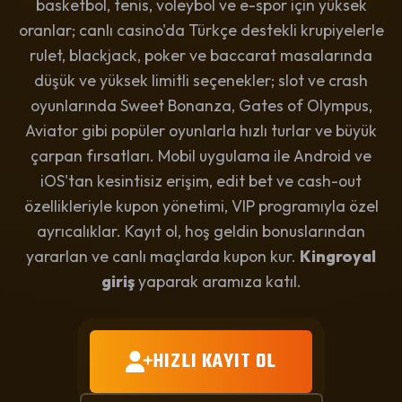
basketbol, tenis, voleybol ve e-spor için yüksek
oranlar; canlı casino'da Türkçe destekli krupiyelerle
rulet, blackjack, poker ve baccarat masalarında
düşük ve yüksek limitli seçenekler; slot ve crash
oyunlarında Sweet Bonanza, Gates of Olympus,
Aviator gibi popüler oyunlarla hızlı turlar ve büyük
çarpan fırsatları. Mobil uygulama ile Android ve
iOS'tan kesintisiz erişim, edit bet ve cash-out
özellikleriyle kupon yönetimi, VIP programıyla özel
ayrıcalıklar. Kayıt ol, hoş geldin bonuslarından
yararlan ve canlı maçlarda kupon kur.
Kingroyal
giriş
yaparak aramıza katıl.
HIZLI KAYIT OL