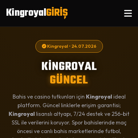
Kingroyal
GİRİŞ
Kingroyal • 24.07.2026
KINGROYAL
GÜNCEL
Bahis ve casino tutkunları için
Kingroyal
ideal
platform. Güncel linklerle erişim garantisi;
Kingroyal
lisanslı altyapı, 7/24 destek ve 256-bit
SSL ile verilerini koruyor. Spor bahislerinde maç
öncesi ve canlı bahis marketlerinde futbol,