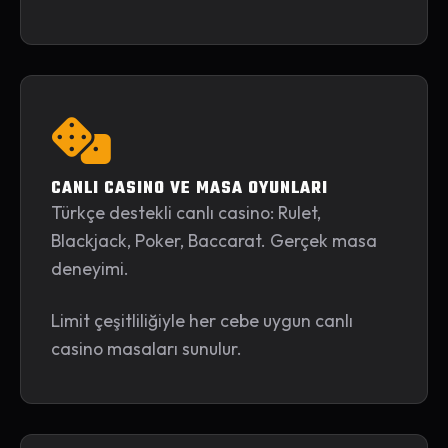
CANLI CASINO VE MASA OYUNLARI
Türkçe destekli canlı casino: Rulet,
Blackjack, Poker, Baccarat. Gerçek masa
deneyimi.
Limit çeşitliliğiyle her cebe uygun canlı
casino masaları sunulur.