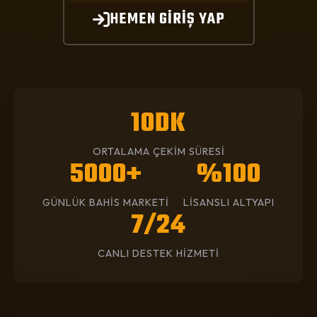
HEMEN GİRİŞ YAP
10DK
ORTALAMA ÇEKİM SÜRESİ
5000+
%100
GÜNLÜK BAHİS MARKETİ
LİSANSLI ALTYAPI
7/24
CANLI DESTEK HİZMETİ