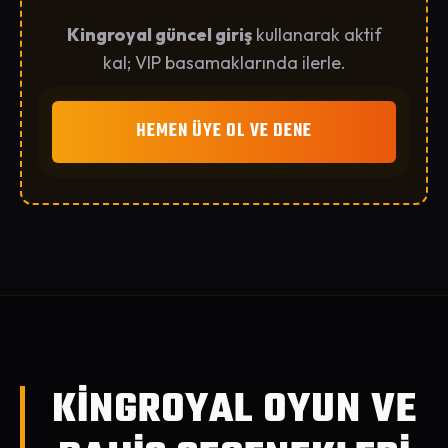
Kingroyal güncel giriş
kullanarak aktif
kal; VIP basamaklarında ilerle.
HEMEN ÜYE OL VE DENE
KINGROYAL OYUN VE