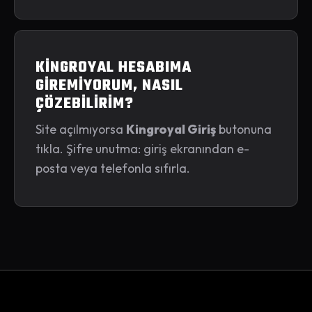
KINGROYAL HESABIMA
GIREMIYORUM, NASIL
ÇÖZEBILIRIM?
Site açılmıyorsa
Kingroyal Giriş
butonuna
tıkla. Şifre unutma: giriş ekranından e-
posta veya telefonla sıfırla.