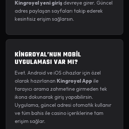
Kingroyal yeni giriş
devreye girer. Güncel
adres paylaşan sayfaları takip ederek
kesintisiz erişim sağlarsın.
KINGROYAL’NUN MOBIL
UYGULAMASI VAR MI?
Evet. Android ve iOS cihazlar için özel
olarak hazırlanan
Kingroyal App
ile
tarayıcı arama zahmetine girmeden tek
ikona dokunarak giriş yapabilirsin.
Uygulama, güncel adresi otomatik kullanır
ve tüm bahis ile casino içeriklerine tam
erişim sağlar.