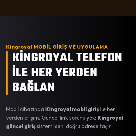
Kingroyal MOBİL GİRİŞ VE UYGULAMA
KINGROYAL TELEFON
İLE HER YERDEN
BAĞLAN
Mobil cihazında
Kingroyal mobil giriş
ile her
yerden erişim. Güncel link sorunu yok;
Kingroyal
güncel giriş
sistemi seni doğru adrese taşır.