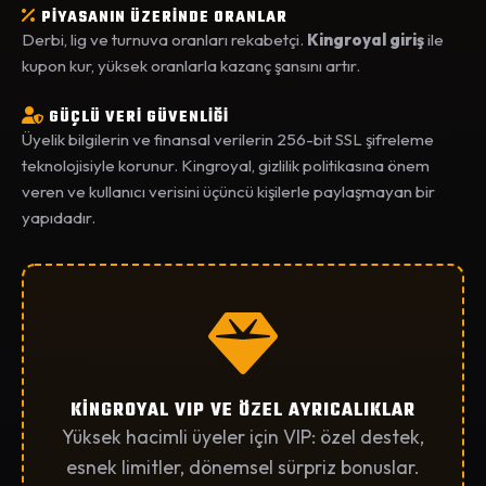
PİYASANIN ÜZERİNDE ORANLAR
Derbi, lig ve turnuva oranları rekabetçi.
Kingroyal giriş
ile
kupon kur, yüksek oranlarla kazanç şansını artır.
GÜÇLÜ VERİ GÜVENLİĞİ
Üyelik bilgilerin ve finansal verilerin 256-bit SSL şifreleme
teknolojisiyle korunur. Kingroyal, gizlilik politikasına önem
veren ve kullanıcı verisini üçüncü kişilerle paylaşmayan bir
yapıdadır.
KINGROYAL VIP VE ÖZEL AYRICALIKLAR
Yüksek hacimli üyeler için VIP: özel destek,
esnek limitler, dönemsel sürpriz bonuslar.