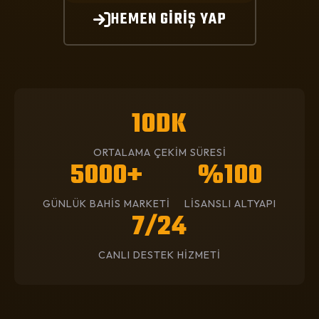
HEMEN GİRİŞ YAP
10DK
ORTALAMA ÇEKİM SÜRESİ
5000+
%100
GÜNLÜK BAHİS MARKETİ
LİSANSLI ALTYAPI
7/24
CANLI DESTEK HİZMETİ