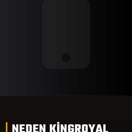
NEDEN KINGROYAL