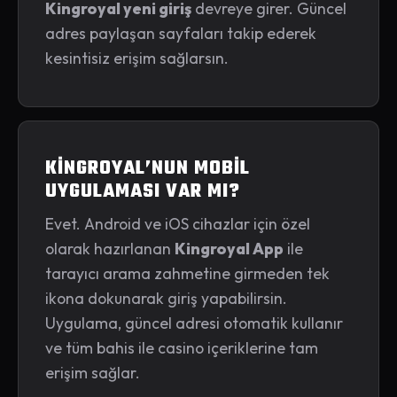
Kingroyal yeni giriş
devreye girer. Güncel
adres paylaşan sayfaları takip ederek
kesintisiz erişim sağlarsın.
KINGROYAL’NUN MOBIL
UYGULAMASI VAR MI?
Evet. Android ve iOS cihazlar için özel
olarak hazırlanan
Kingroyal App
ile
tarayıcı arama zahmetine girmeden tek
ikona dokunarak giriş yapabilirsin.
Uygulama, güncel adresi otomatik kullanır
ve tüm bahis ile casino içeriklerine tam
erişim sağlar.