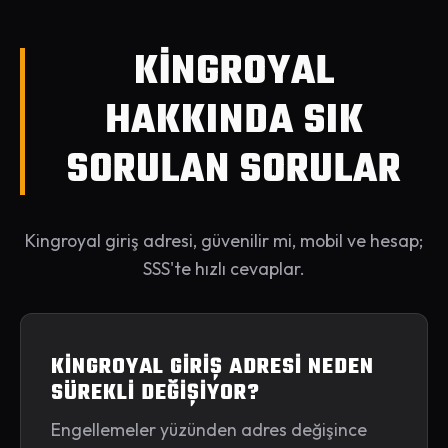
KINGROYAL
HAKKINDA SIK
SORULAN SORULAR
Kingroyal giriş adresi, güvenilir mi, mobil ve hesap;
SSS'te hızlı cevaplar.
KINGROYAL GIRIŞ ADRESI NEDEN
SÜREKLI DEĞIŞIYOR?
Engellemeler yüzünden adres değişince