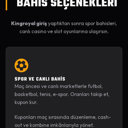
BAHİS SEÇENEKLERİ
Kingroyal giriş
yaptıktan sonra spor bahisleri,
canlı casino ve slot oyunlarına ulaşırsın.
SPOR VE CANLI BAHİS
Maç öncesi ve canlı marketlerle futbol,
basketbol, tenis, e-spor. Oranları takip et,
kupon kur.
Kuponları maç sırasında düzenleme, cash-
out ve kombine imkânlarıyla yönet.