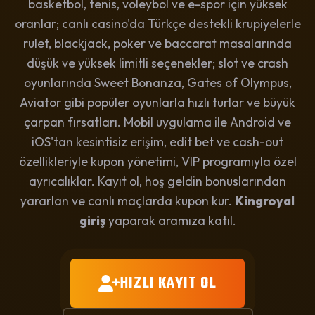
basketbol, tenis, voleybol ve e-spor için yüksek
oranlar; canlı casino'da Türkçe destekli krupiyelerle
rulet, blackjack, poker ve baccarat masalarında
düşük ve yüksek limitli seçenekler; slot ve crash
oyunlarında Sweet Bonanza, Gates of Olympus,
Aviator gibi popüler oyunlarla hızlı turlar ve büyük
çarpan fırsatları. Mobil uygulama ile Android ve
iOS'tan kesintisiz erişim, edit bet ve cash-out
özellikleriyle kupon yönetimi, VIP programıyla özel
ayrıcalıklar. Kayıt ol, hoş geldin bonuslarından
yararlan ve canlı maçlarda kupon kur.
Kingroyal
giriş
yaparak aramıza katıl.
HIZLI KAYIT OL