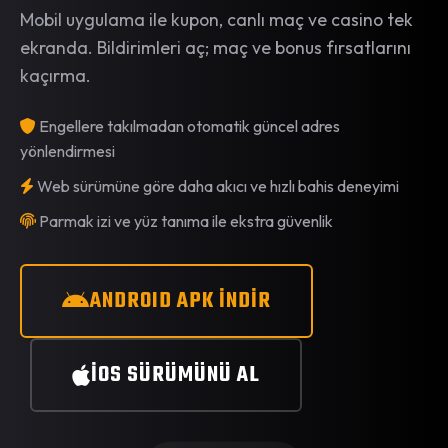
Mobil uygulama ile kupon, canlı maç ve casino tek
ekranda. Bildirimleri aç; maç ve bonus fırsatlarını
kaçırma.
Engellere takılmadan otomatik güncel adres
yönlendirmesi
Web sürümüne göre daha akıcı ve hızlı bahis deneyimi
Parmak izi ve yüz tanıma ile ekstra güvenlik
ANDROID APK İNDİR
IOS SÜRÜMÜNÜ AL