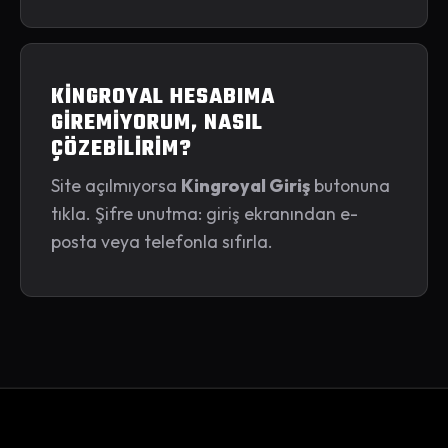
KINGROYAL HESABIMA
GIREMIYORUM, NASIL
ÇÖZEBILIRIM?
Site açılmıyorsa
Kingroyal Giriş
butonuna
tıkla. Şifre unutma: giriş ekranından e-
posta veya telefonla sıfırla.